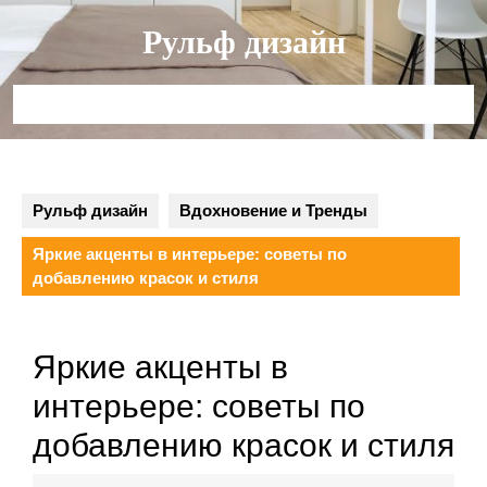
Перейти
Рульф дизайн
к
содержимому
Кнопка
Открыть
Рульф дизайн
Вдохновение и Тренды
Яркие акценты в интерьере: советы по
добавлению красок и стиля
Яркие акценты в
интерьере: советы по
добавлению красок и стиля