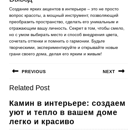
Создание ярких акцентов в интерьере – это не просто
вопрос красоты, а мощный инструмент, позволяющий
преобразить пространство, сделать его уникальным и
отражающим вашу личность. Секрет в том, чтобы смело,
но с умом выбирать место и способ внедрения цвета,
сочетать оттенки и помнить о гармонии. Будьте
творческими, экспериментируйте и открывайте новые
грани своего дома, делая его ярким и живым!
Навигация
PREVIOUS
NEXT
по
Предыдущая
Следующая
записям
Related Post
запись:
запись:
Камин в интерьере: создаем
уют и тепло в вашем доме
Камин
легко и красиво
в