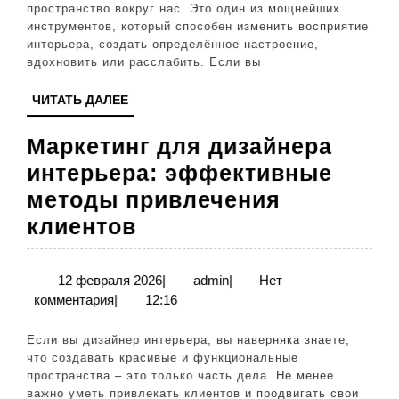
и
пространство вокруг нас. Это один из мощнейших
инструментов, который способен изменить восприятие
настроение
интерьера, создать определённое настроение,
дома
вдохновить или расслабить. Если вы
эффективно
ЧИТАТЬ
ЧИТАТЬ ДАЛЕЕ
ДАЛЕЕ
Маркетинг для дизайнера
интерьера: эффективные
методы привлечения
Маркетинг
клиентов
для
дизайнера
12
admin
12 февраля 2026
|
admin
|
Нет
февраля
комментария
|
12:16
интерьера:
2026
эффективные
Если вы дизайнер интерьера, вы наверняка знаете,
методы
что создавать красивые и функциональные
пространства – это только часть дела. Не менее
привлечения
важно уметь привлекать клиентов и продвигать свои