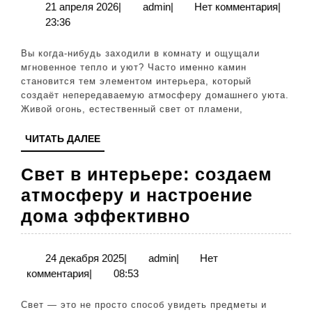
интерьере:
21
admin
21 апреля 2026
|
admin
|
Нет комментария
|
апреля
23:36
создаем
2026
уют
Вы когда-нибудь заходили в комнату и ощущали
и
мгновенное тепло и уют? Часто именно камин
становится тем элементом интерьера, который
тепло
создаёт непередаваемую атмосферу домашнего уюта.
в
Живой огонь, естественный свет от пламени,
вашем
ЧИТАТЬ
ЧИТАТЬ ДАЛЕЕ
доме
ДАЛЕЕ
легко
Свет в интерьере: создаем
и
атмосферу и настроение
красиво
Свет
дома эффективно
в
интерьере:
24
admin
24 декабря 2025
|
admin
|
Нет
декабря
комментария
|
08:53
создаем
2025
атмосферу
Свет — это не просто способ увидеть предметы и