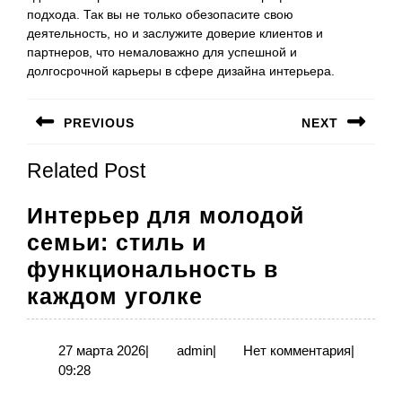
подхода. Так вы не только обезопасите свою
деятельность, но и заслужите доверие клиентов и
партнеров, что немаловажно для успешной и
долгосрочной карьеры в сфере дизайна интерьера.
Навигация
PREVIOUS
NEXT
по
Предыдущая
Следующая
записям
Related Post
запись:
запись:
Интерьер для молодой
семьи: стиль и
функциональность в
Интерьер
каждом уголке
для
молодой
27
admin
27 марта 2026
|
admin
|
Нет комментария
|
марта
09:28
семьи:
2026