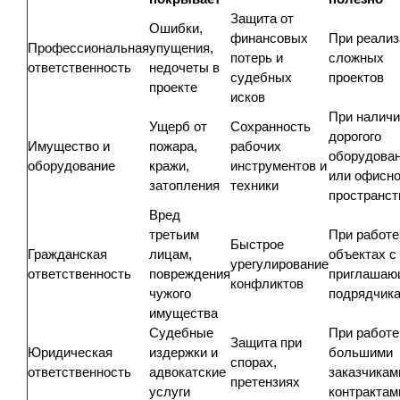
Защита от
Ошибки,
финансовых
При реализ
Профессиональная
упущения,
потерь и
сложных
ответственность
недочеты в
судебных
проектов
проекте
исков
При наличи
Ущерб от
Сохранность
дорогого
Имущество и
пожара,
рабочих
оборудова
оборудование
кражи,
инструментов и
или офисно
затопления
техники
пространст
Вред
третьим
При работе
Быстрое
Гражданская
лицам,
объектах с
урегулирование
ответственность
повреждения
приглашаю
конфликтов
чужого
подрядчик
имущества
Судебные
При работе
Защита при
Юридическая
издержки и
большими
спорах,
ответственность
адвокатские
заказчикам
претензиях
услуги
контрактам