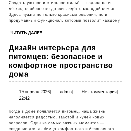
стиль
Создать уютное и стильное жильё — задача не из
и
лёгких, особенно когда речь идёт о молодой семье.
Здесь нужны не только красивые решения, но и
функционально
продуманный функционал, который позволит каждому
в
ЧИТАТЬ
ЧИТАТЬ ДАЛЕЕ
каждом
ДАЛЕЕ
уголке
Дизайн интерьера для
питомцев: безопасное и
комфортное пространство
Дизайн
дома
интерьера
для
19
admin
19 апреля 2026
|
admin
|
Нет комментария
|
апреля
22:42
питомцев:
2026
безопасное
Когда в доме появляется питомец, наша жизнь
и
наполняется радостью, заботой и кучей новых
вопросов. Один из самых важных моментов —
комфортное
создание для любимца комфортного и безопасного