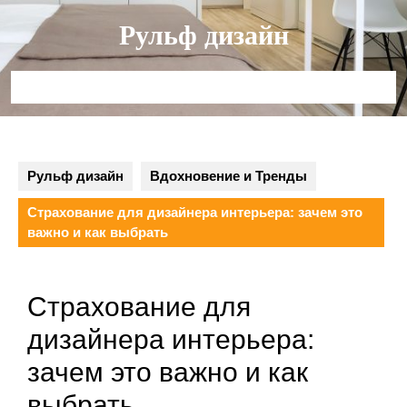
Перейти
Рульф дизайн
к
содержимому
Кнопка
Открыть
Рульф дизайн
Вдохновение и Тренды
Страхование для дизайнера интерьера: зачем это
важно и как выбрать
Страхование для
дизайнера интерьера:
зачем это важно и как
выбрать