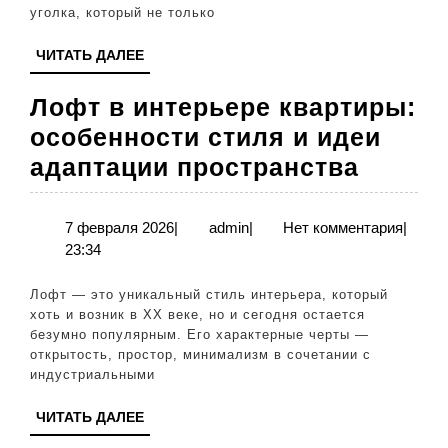
пространство
уголка, который не только
дома
ЧИТАТЬ
ЧИТАТЬ ДАЛЕЕ
ДАЛЕЕ
Лофт в интерьере квартиры:
особенности стиля и идеи
Лофт
адаптации пространства
в
интер
7
admin
7 февраля 2026
|
admin
|
Нет комментария
|
февраля
23:34
кварт
2026
особе
Лофт — это уникальный стиль интерьера, который
стиля
хоть и возник в ХХ веке, но и сегодня остается
безумно популярным. Его характерные черты —
и
открытость, простор, минимализм в сочетании с
идеи
индустриальными
адапт
ЧИТАТЬ
ЧИТАТЬ ДАЛЕЕ
прост
ДАЛЕЕ