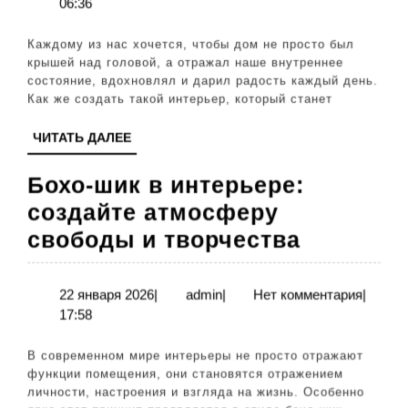
апреля
06:36
будет
2026
радоват
Каждому из нас хочется, чтобы дом не просто был
вас
крышей над головой, а отражал наше внутреннее
состояние, вдохновлял и дарил радость каждый день.
каждый
Как же создать такой интерьер, который станет
день
ЧИТАТЬ
ЧИТАТЬ ДАЛЕЕ
—
ДАЛЕЕ
советы
Бохо-шик в интерьере:
и
создайте атмосферу
идеи
Бохо-
свободы и творчества
шик
в
22
admin
22 января 2026
|
admin
|
Нет комментария
|
января
17:58
интерьер
2026
создайт
В современном мире интерьеры не просто отражают
атмосфе
функции помещения, они становятся отражением
личности, настроения и взгляда на жизнь. Особенно
свободы