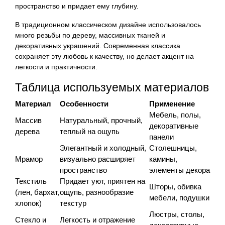
пространство и придает ему глубину.
В традиционном классическом дизайне использовалось
много резьбы по дереву, массивных тканей и
декоративных украшений. Современная классика
сохраняет эту любовь к качеству, но делает акцент на
легкости и практичности.
Таблица используемых материалов
Материал
Особенности
Применение
Мебель, полы,
Массив
Натуральный, прочный,
декоративные
дерева
теплый на ощупь
панели
Элегантный и холодный,
Столешницы,
Мрамор
визуально расширяет
камины,
пространство
элементы декора
Текстиль
Придает уют, приятен на
Шторы, обивка
(лен, бархат,
ощупь, разнообразие
мебели, подушки
хлопок)
текстур
Люстры, столы,
Стекло и
Легкость и отражение