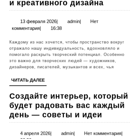
Интерье
и креативного дизайна
для
творчес
13
admin
13 февраля 2026
|
admin
|
Нет
февраля
комментария
|
16:38
личност
2026
идеи
Каждому из нас хочется, чтобы пространство вокруг
вдохнов
отражало нашу индивидуальность, вдохновляло и
помогало раскрыть творческий потенциал. Особенно
и
это важно для творческих людей — художников,
креатив
дизайнеров, писателей, музыкантов и всех, чья
дизайна
ЧИТАТЬ
ЧИТАТЬ ДАЛЕЕ
ДАЛЕЕ
Создайте интерьер, который
будет радовать вас каждый
Создайт
день — советы и идеи
интерьер
который
4
admin
4 апреля 2026
|
admin
|
Нет комментария
|