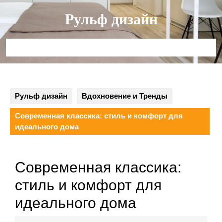
Перейти
Рульф дизайн
к
содержимому
Кнопка
Открыть
Рульф дизайн
Вдохновение и Тренды
Современная классика: стиль и комфорт для
идеального дома
Современная классика:
стиль и комфорт для
идеального дома