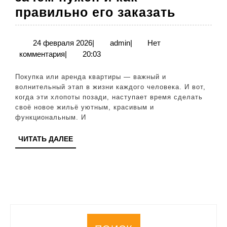
Дизайн
правильно его заказать
проект
кварти
24
admin
24 февраля 2026
|
admin
|
Нет
февраля
комментария
|
20:03
зачем
2026
нужен
Покупка или аренда квартиры — важный и
и
волнительный этап в жизни каждого человека. И вот,
когда эти хлопоты позади, наступает время сделать
как
своё новое жильё уютным, красивым и
правил
функциональным. И
его
ЧИТАТЬ
ЧИТАТЬ ДАЛЕЕ
заказат
ДАЛЕЕ