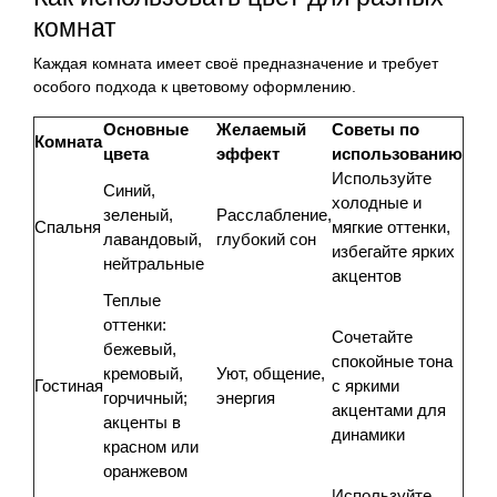
комнат
Каждая комната имеет своё предназначение и требует
особого подхода к цветовому оформлению.
Основные
Желаемый
Советы по
Комната
цвета
эффект
использованию
Используйте
Синий,
холодные и
зеленый,
Расслабление,
Спальня
мягкие оттенки,
лавандовый,
глубокий сон
избегайте ярких
нейтральные
акцентов
Теплые
оттенки:
Сочетайте
бежевый,
спокойные тона
кремовый,
Уют, общение,
Гостиная
с яркими
горчичный;
энергия
акцентами для
акценты в
динамики
красном или
оранжевом
Используйте