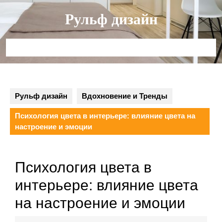
Перейти
Рульф дизайн
к
содержимому
Кнопка
Открыть
Рульф дизайн
Вдохновение и Тренды
Психология цвета в интерьере: влияние цвета на
настроение и эмоции
Психология цвета в
интерьере: влияние цвета
на настроение и эмоции