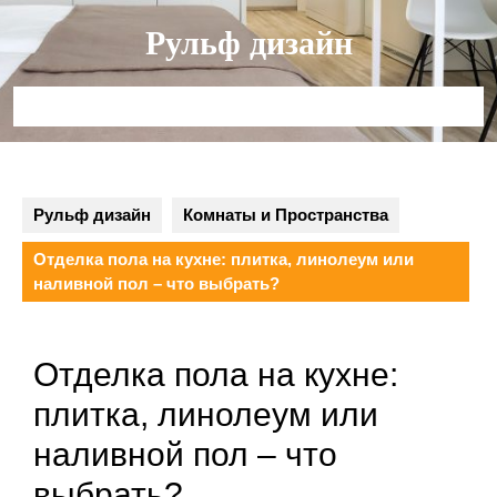
Перейти
Рульф дизайн
к
содержимому
Кнопка
Открыть
Рульф дизайн
Комнаты и Пространства
Отделка пола на кухне: плитка, линолеум или
наливной пол – что выбрать?
Отделка пола на кухне:
плитка, линолеум или
наливной пол – что
выбрать?