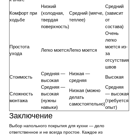
Низкий
Средний
Комфорт при
(холодная,
Средний (мягче,
(зависит
ходьбе
твердая
теплее)
от
поверхность)
состава)
Очень
легко
Простота
моется из-
Легко моется
Легко моется
ухода
за
отсутствия
швов
Средняя —
Низкая —
Стоимость
Высокая
высокая
средняя
Средняя —
Средняя
Низкая (можно
Сложность
высокая
— высокая
делать
монтажа
(нужны
(требуется
самостоятельно)
навыки)
опыт)
Заключение
Выбор напольного покрытия для кухни — дело
ответственное и не всегда простое. Каждое из