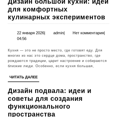
Дизайн большой кухни: идеи
горшках
для комфортных
Ди
кулинарных экспериментов
бо
кух
22
admin
22 января 2026
|
admin
|
Нет комментария
|
января
04:56
ид
2026
дл
Кухня — это не просто место, где готовят еду. Для
ко
многих из нас это сердце дома, пространство, где
рождаются традиции, царит настроение и собираются
ку
близкие люди. Особенно, если кухня большая,
эк
ЧИТАТЬ
ЧИТАТЬ ДАЛЕЕ
ДАЛЕЕ
Дизайн подвала: идеи и
советы для создания
функционального
Дизайн
пространства