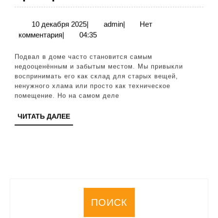
подвала:
идеи
10
admin
10 декабря 2025
|
admin
|
Нет
декабря
комментария
|
04:35
и
2025
советы
Подвал в доме часто становится самым
для
недооценённым и забытым местом. Мы привыкли
воспринимать его как склад для старых вещей,
создания
ненужного хлама или просто как техническое
функциональног
помещение. Но на самом деле
пространства
ЧИТАТЬ
ЧИТАТЬ ДАЛЕЕ
ДАЛЕЕ
ПОИСК