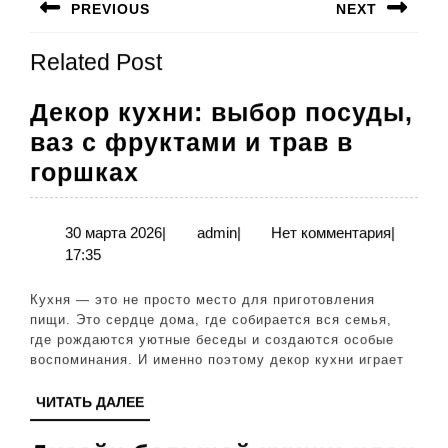
PREVIOUS
NEXT
по
Предыдущая
Следующая
записям
Related Post
запись:
запись:
Декор кухни: выбор посуды,
ваз с фруктами и трав в
Декор
горшках
кухни:
выбор
30
admin
30 марта 2026
|
admin
|
Нет комментария
|
марта
17:35
посуды,
2026
ваз
Кухня — это не просто место для приготовления
с
пищи. Это сердце дома, где собирается вся семья,
где рождаются уютные беседы и создаются особые
фруктами
воспоминания. И именно поэтому декор кухни играет
и
ЧИТАТЬ
ЧИТАТЬ ДАЛЕЕ
трав
ДАЛЕЕ
в