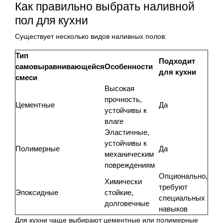
Как правильно выбрать наливной
пол для кухни
Существует несколько видов наливных полов:
Тип
Подходит
самовыравнивающейся
Особенности
для кухни
смеси
Высокая
прочность,
Цементные
Да
устойчивы к
влаге
Эластичные,
устойчивы к
Полимерные
Да
механическим
повреждениям
Опционально,
Химически
требуют
Эпоксидные
стойкие,
специальных
долговечные
навыков
Для кухни чаще выбирают цементные или полимерные