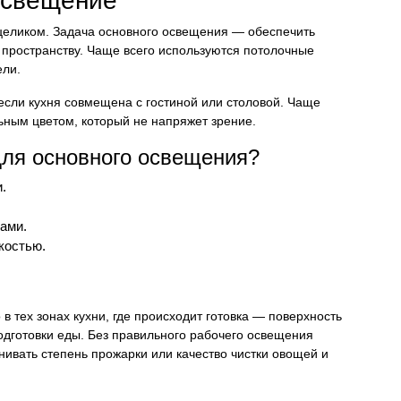
освещение
 целиком. Задача основного освещения — обеспечить
 пространству. Чаще всего используются потолочные
ели.
 если кухня совмещена с гостиной или столовой. Чаще
ьным цветом, который не напряжет зрение.
для основного освещения?
.
ами.
костью.
 в тех зонах кухни, где происходит готовка — поверхность
одготовки еды. Без правильного рабочего освещения
нивать степень прожарки или качество чистки овощей и