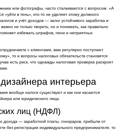
ожники или фотографы, часто сталкиваются с вопросом: «А
я «уйти в тень», кто-то не уделяет этому должного
логов и учёт доходов — залог устойчивого заработка и
важно не только творить, но и понимать, как правильно
о поможет избежать штрафов, пени и неприятных
сотрудничаете с клиентами, вам регулярно поступают
ому», то и вопросы налоговых обязательств становятся
чае есть риск, что однажды налоговая проверка раскроет
ами.
 дизайнера интерьера
акие вообще налоги существуют и как они касаются
айнера или юридического лица.
ских лиц (НДФЛ)
го дохода — заработной платы, гонораров, прибыли от
ете без регистрации индивидуального предпринимателя, то