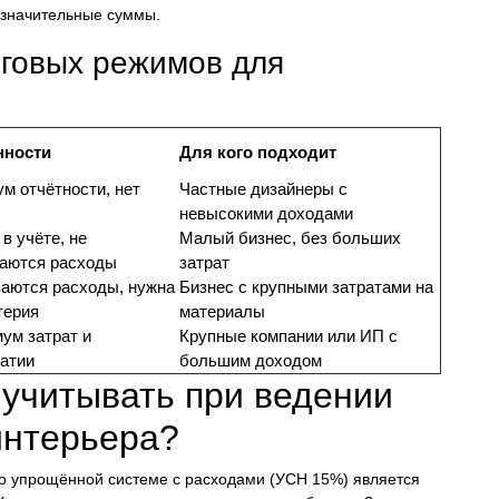
т значительные суммы.
оговых режимов для
нности
Для кого подходит
м отчётности, нет
Частные дизайнеры с
невысокими доходами
в учёте, не
Малый бизнес, без больших
аются расходы
затрат
аются расходы, нужна
Бизнес с крупными затратами на
терия
материалы
ум затрат и
Крупные компании или ИП с
атии
большим доходом
 учитывать при ведении
интерьера?
по упрощённой системе с расходами (УСН 15%) является