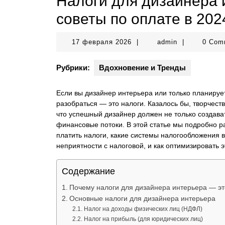
Налоги для дизайнера 
советы по оплате в 202
17
admin
17 февраля 2026
|
admin
|
0 Com
февраля
2026
Рубрики:
Вдохновение и Тренды
Если вы дизайнер интерьера или только планируете
разобраться — это налоги. Казалось бы, творчест
что успешный дизайнер должен не только создават
финансовые потоки. В этой статье мы подробно р
платить налоги, какие системы налогообложения в
неприятности с налоговой, и как оптимизировать э
Содержание
Почему налоги для дизайнера интерьера — эт
Основные налоги для дизайнера интерьера
Налог на доходы физических лиц (НДФЛ)
Налог на прибыль (для юридических лиц)