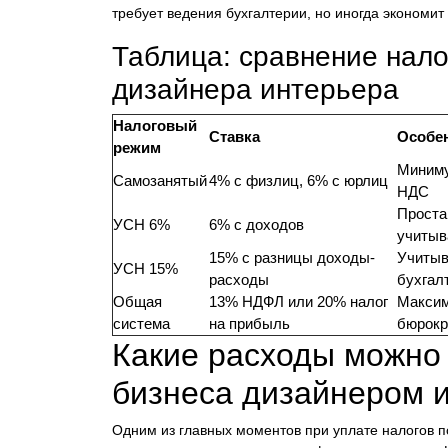
требует ведения бухгалтерии, но иногда экономи
Таблица: сравнение нал
дизайнера интерьера
Налоговый
Ставка
Особе
режим
Миниму
Самозанятый
4% с физлиц, 6% с юрлиц
НДС
Проста 
УСН 6%
6% с доходов
учитыв
15% с разницы доходы-
Учитыв
УСН 15%
расходы
бухгал
Общая
13% НДФЛ или 20% налог
Максим
система
на прибыль
бюрокр
Какие расходы можно
бизнеса дизайнером 
Одним из главных моментов при уплате налогов 