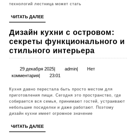
в
технологий лестница может стать
одном
ЧИТАТЬ
ЧИТАТЬ ДАЛЕЕ
решении
ДАЛЕЕ
Дизайн кухни с островом:
секреты функционального и
Дизайн
стильного интерьера
кухни
с
29
admin
29 декабря 2025
|
admin
|
Нет
декабря
комментария
|
23:01
островом:
2025
секреты
Кухня давно перестала быть просто местом для
функцион
приготовления пищи. Сегодня это пространство, где
собирается вся семья, принимают гостей, устраивают
и
небольшие посиделки и даже работают. Поэтому
стильного
дизайн кухни имеет огромное значение
интерьер
ЧИТАТЬ
ЧИТАТЬ ДАЛЕЕ
ДАЛЕЕ