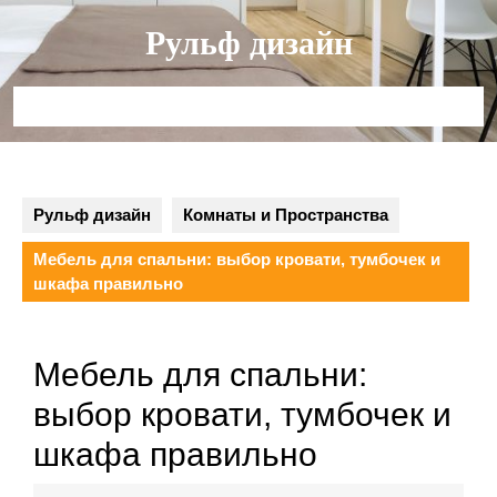
Перейти
Рульф дизайн
к
содержимому
Кнопка
Открыть
Рульф дизайн
Комнаты и Пространства
Мебель для спальни: выбор кровати, тумбочек и
шкафа правильно
Мебель для спальни:
выбор кровати, тумбочек и
шкафа правильно