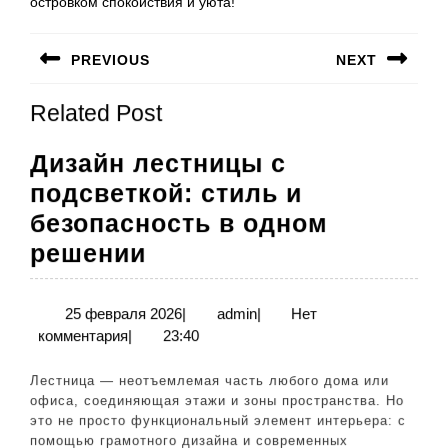
островком спокойствия и уюта!
Навигация
PREVIOUS
NEXT
по
Предыдущая
Следующая
записям
Related Post
запись:
запись:
Дизайн лестницы с
подсветкой: стиль и
безопасность в одном
Дизайн
решении
лестницы
с
25
admin
25 февраля 2026
|
admin
|
Нет
февраля
комментария
|
23:40
подсветкой:
2026
стиль
Лестница — неотъемлемая часть любого дома или
и
офиса, соединяющая этажи и зоны пространства. Но
это не просто функциональный элемент интерьера: с
безопасность
помощью грамотного дизайна и современных