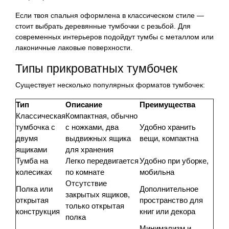
Если твоя спальня оформлена в классическом стиле —
стоит выбрать деревянные тумбочки с резьбой. Для
современных интерьеров подойдут тумбы с металлом или
лаконичные лаковые поверхности.
Типы прикроватных тумбочек
Существует несколько популярных форматов тумбочек:
Тип
Описание
Преимущества
Классическая
Компактная, обычно
тумбочка с
с ножками, два
Удобно хранить
двумя
выдвижных ящика
вещи, компактна
ящиками
для хранения
Тумба на
Легко передвигается
Удобно при уборке,
колесиках
по комнате
мобильна
Отсутствие
Полка или
Дополнительное
закрытых ящиков,
открытая
пространство для
только открытая
конструкция
книг или декора
полка
Минимализм и