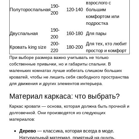
взрослого с
190-
Полутороспальная
120-140
большим
200
комфортом или
подростка
190-
Двуспальная
160-180
Для пары
200
200-
Для тех, кто любит
Кровать king size
180-200
220
простор и комфорт
При выборе размера важно учитывать не только
собственные привычки, но и габариты спальни. В
маленьких комнатах лучше избегать слишком больших
кроватей, чтобы не лишить себя свободного пространства
для движения и других элементов интерьера.
Материал каркаса: что выбрать?
Каркас кровати — основа, которая должна быть прочной и
долговечной. Они производятся из следующих
материалов:
Дерево
— классика, которая всегда в моде.
Натуральный материал, приятный на ощупь,