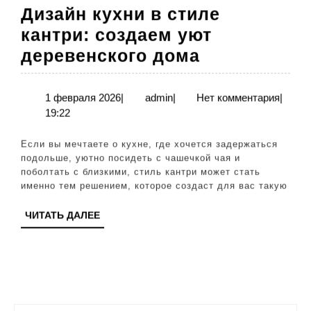
Дизайн кухни в стиле
кантри: создаем уют
Дизайн
деревенского дома
кухни
в
1
admin
1 февраля 2026
|
admin
|
Нет комментария
|
февраля
19:22
стиле
2026
кантри:
Если вы мечтаете о кухне, где хочется задержаться
создаем
подольше, уютно посидеть с чашечкой чая и
поболтать с близкими, стиль кантри может стать
уют
именно тем решением, которое создаст для вас такую
деревенско
ЧИТАТЬ
ЧИТАТЬ ДАЛЕЕ
дома
ДАЛЕЕ