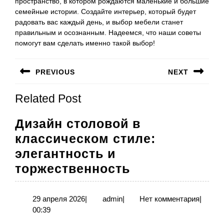
пространство, в котором рождаются маленькие и большие
семейные истории. Создайте интерьер, который будет
радовать вас каждый день, и выбор мебели станет
правильным и осознанным. Надеемся, что наши советы
помогут вам сделать именно такой выбор!
Навигация
PREVIOUS
NEXT
по
Предыдущая
Следующая
записям
Related Post
запись:
запись:
Дизайн столовой в
классическом стиле:
элегантность и
Дизайн
торжественность
столовой
в
29
admin
29 апреля 2026
|
admin
|
Нет комментария
|
апреля
00:39
классическом
2026