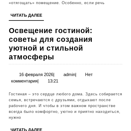
в
«отягощать» помещение. Особенно, если речь
вашем
ЧИТАТЬ
ЧИТАТЬ ДАЛЕЕ
доме
ДАЛЕЕ
Освещение гостиной:
советы для создания
уютной и стильной
Освещение
атмосферы
гостиной:
советы
16
admin
16 февраля 2026
|
admin
|
Нет
февраля
комментария
|
13:21
для
2026
создания
Гостиная – это сердце любого дома. Здесь собирается
уютной
семья, встречаются с друзьями, отдыхают после
рабочего дня. И чтобы в этом важном пространстве
и
всегда было комфортно, уютно и приятно находиться,
стильной
нужно
атмосферы
ЧИТАТЬ
ЧИТАТЬ ДАЛЕЕ