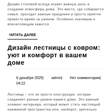
стиле:
Дизайн столовой всегда играет важную роль в
элегантность
создании атмосферы дома. Это место, где собирается
семья, проходят важные праздники и просто приятно
и
провести время за ужином. Особенно значимым и
торжественно
впечатляющим кажется
ЧИТАТЬ
ЧИТАТЬ ДАЛЕЕ
ДАЛЕЕ
Дизайн лестницы с ковром:
уют и комфорт в вашем
Дизайн
доме
лестницы
с
6
admin
6 декабря 2025
|
admin
|
Нет комментария
|
декабря
04:22
ковром:
2025
уют
Лестница – это не просто конструкция, которая
и
соединяет разные уровни вашего дома. Это важный
элемент интерьера, который может стать настоящей
комфорт
изюминкой пространства или, наоборот, зрительно