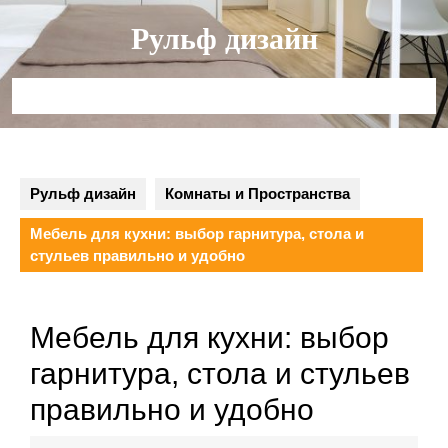
Перейти
Рульф дизайн
к
содержимому
Кнопка
Открыть
Рульф дизайн
Комнаты и Пространства
Мебель для кухни: выбор гарнитура, стола и
стульев правильно и удобно
Мебель для кухни: выбор
гарнитура, стола и стульев
правильно и удобно