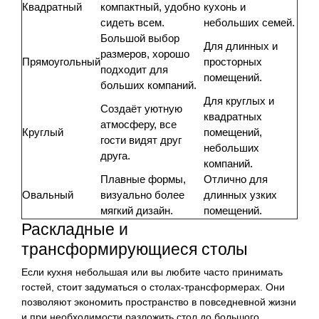
Квадратный
компактный, удобно
кухонь и
сидеть всем.
небольших семей.
Большой выбор
Для длинных и
размеров, хорошо
Прямоугольный
просторных
подходит для
помещений.
больших компаний.
Для круглых и
Создаёт уютную
квадратных
атмосферу, все
Круглый
помещений,
гости видят друг
небольших
друга.
компаний.
Плавные формы,
Отлично для
Овальный
визуально более
длинных узких
мягкий дизайн.
помещений.
Раскладные и
трансформирующиеся столы
Если кухня небольшая или вы любите часто принимать
гостей, стоит задуматься о столах-трансформерах. Они
позволяют экономить пространство в повседневной жизни
и при необходимости разложить стол до большого