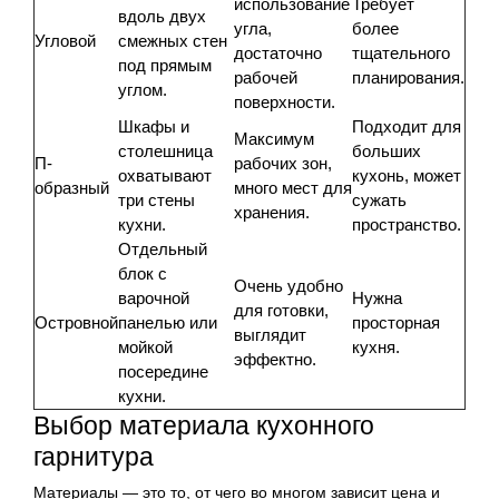
использование
Требует
вдоль двух
угла,
более
Угловой
смежных стен
достаточно
тщательного
под прямым
рабочей
планирования.
углом.
поверхности.
Шкафы и
Подходит для
Максимум
столешница
больших
П-
рабочих зон,
охватывают
кухонь, может
образный
много мест для
три стены
сужать
хранения.
кухни.
пространство.
Отдельный
блок с
Очень удобно
варочной
Нужна
для готовки,
Островной
панелью или
просторная
выглядит
мойкой
кухня.
эффектно.
посередине
кухни.
Выбор материала кухонного
гарнитура
Материалы — это то, от чего во многом зависит цена и