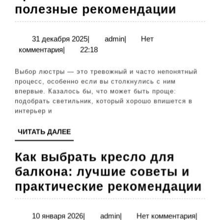
Как
полезные рекомендации
выбра
люстр
31
admin
31 декабря 2025
|
admin
|
Нет
декабря
комментария
|
22:18
практ
2025
совет
Выбор люстры — это тревожный и часто непонятный
и
процесс, особенно если вы столкнулись с ним
впервые. Казалось бы, что может быть проще:
полез
подобрать светильник, который хорошо впишется в
реком
интерьер и
ЧИТАТЬ
ЧИТАТЬ ДАЛЕЕ
ДАЛЕЕ
Как выбрать кресло для
балкона: лучшие советы и
Ка
практические рекомендации
вы
кр
10
admin
10 января 2026
|
admin
|
Нет комментария
|