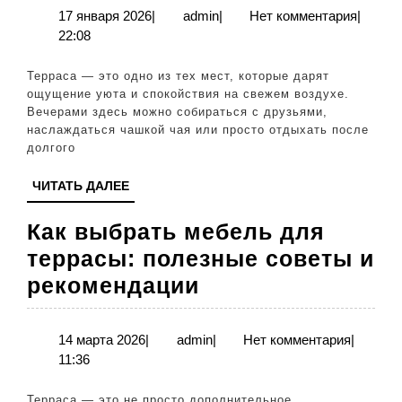
освещение
17
admin
17 января 2026
|
admin
|
Нет комментария
|
января
22:08
для
2026
террасы:
Терраса — это одно из тех мест, которые дарят
полезные
ощущение уюта и спокойствия на свежем воздухе.
Вечерами здесь можно собираться с друзьями,
советы
наслаждаться чашкой чая или просто отдыхать после
и
долгого
рекомендации
ЧИТАТЬ
ЧИТАТЬ ДАЛЕЕ
ДАЛЕЕ
Как выбрать мебель для
террасы: полезные советы и
Как
рекомендации
выбрать
мебель
14
admin
14 марта 2026
|
admin
|
Нет комментария
|
марта
11:36
для
2026
террасы:
Терраса — это не просто дополнительное