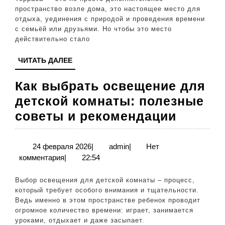
полезные
пространство возле дома, это настоящее место для
отдыха, уединения с природой и проведения времени
советы
с семьёй или друзьями. Но чтобы это место
и
действительно стало
рекомендации
ЧИТАТЬ
ЧИТАТЬ ДАЛЕЕ
ДАЛЕЕ
Как выбрать освещение для
детской комнаты: полезные
Как
советы и рекомендации
выбрат
освеще
24
admin
24 февраля 2026
|
admin
|
Нет
февраля
комментария
|
22:54
для
2026
детско
Выбор освещения для детской комнаты – процесс,
комнат
который требует особого внимания и тщательности.
Ведь именно в этом пространстве ребенок проводит
полезн
огромное количество времени: играет, занимается
советы
уроками, отдыхает и даже засыпает.