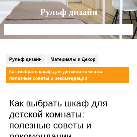
Перейти
Рульф дизайн
к
содержимому
Кнопка
Открыть
Рульф дизайн
Материалы и Декор
Как выбрать шкаф для детской комнаты:
полезные советы и рекомендации
Как выбрать шкаф для
детской комнаты:
полезные советы и
рекомендации