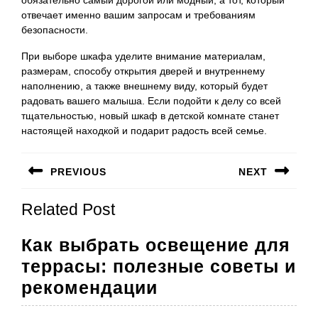
отвечает именно вашим запросам и требованиям
безопасности.
При выборе шкафа уделите внимание материалам,
размерам, способу открытия дверей и внутреннему
наполнению, а также внешнему виду, который будет
радовать вашего малыша. Если подойти к делу со всей
тщательностью, новый шкаф в детской комнате станет
настоящей находкой и подарит радость всей семье.
Навигация
PREVIOUS
NEXT
по
Предыдущая
Следующая
записям
Related Post
запись:
запись:
Как выбрать освещение для
террасы: полезные советы и
Как
рекомендации
выбрать