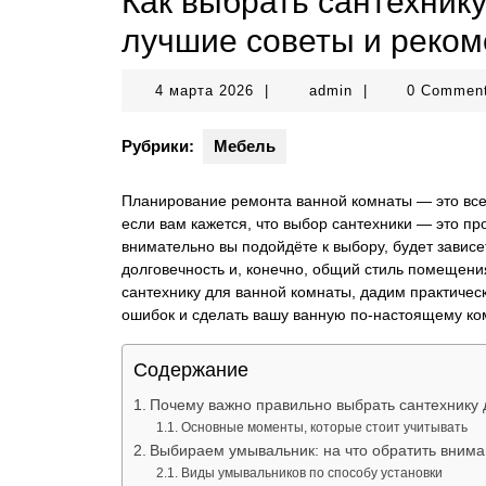
Как выбрать сантехник
лучшие советы и реко
4
admin
4 марта 2026
|
admin
|
0 Commen
марта
2026
Рубрики:
Мебель
Планирование ремонта ванной комнаты — это всег
если вам кажется, что выбор сантехники — это пр
внимательно вы подойдёте к выбору, будет зависе
долговечность и, конечно, общий стиль помещения
сантехнику для ванной комнаты, дадим практичес
ошибок и сделать вашу ванную по-настоящему ко
Содержание
Почему важно правильно выбрать сантехнику 
Основные моменты, которые стоит учитывать
Выбираем умывальник: на что обратить вним
Виды умывальников по способу установки