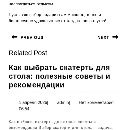
наслаждаться отдыхом.
Пусть ваш выбор подарит вам мягкость, тепло и
бесконечное удовольствие от каждого нового утра!
Навигация
PREVIOUS
NEXT
по
Предыдущая
Следующая
записям
Related Post
запись:
запись:
Как выбрать скатерть для
стола: полезные советы и
Как
рекомендации
выбрать
скатерть
1
admin
1 апреля 2026
|
admin
|
Нет комментария
|
апреля
06:54
для
2026
стола:
Как выбрать скатерть для стола: советы и
полезные
рекомендации Выбор скатерти для стола – задача,