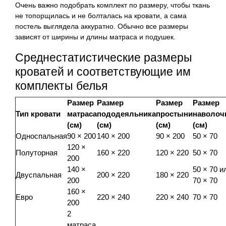
Очень важно подобрать комплект по размеру, чтобы ткань
не топорщилась и не болталась на кровати, а сама
постель выглядела аккуратно. Обычно все размеры
зависят от ширины и длины матраса и подушек.
Среднестатистические размеры
кроватей и соответствующие им
комплекты белья
Размер
Размер
Размер
Размер
Тип кровати
матраса
пододеяльника
простыни
наволоч
(см)
(см)
(см)
(см)
Односпальная
90 × 200
140 × 200
90 × 200
50 × 70
120 ×
Полуторная
160 × 220
120 × 220
50 × 70
200
140 ×
50 × 70 и
Двуспальная
200 × 220
180 × 220
200
70 × 70
160 ×
Евро
220 × 240
220 × 240
70 × 70
200
2
матраса