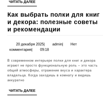
ЧИТАТЬ
ЧИТАТЬ ДАЛЕЕ
светильни
ДАЛЕЕ
Как выбрать полки для книг
и декора: полезные советы
Как
и рекомендации
выбрать
полки
20
admin
20 декабря 2025
|
admin
|
Нет
декабря
комментария
|
09:18
для
2025
книг
В современном интерьере полки для книг и декора
и
играют не просто функциональную роль – это часть
общей атмосферы, отражение вкуса и характера
декора:
владельца. Когда заходишь в комнату и видишь
полезные
аккуратно
советы
ЧИТАТЬ
ЧИТАТЬ ДАЛЕЕ
и
ДАЛЕЕ
рекомендации