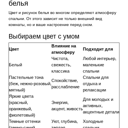
белья
Цвет и рисунок белья во многом определяют атмосферу
спальни. От этого зависит не только внешний вид
комнаты, но и ваше настроение перед сном.
Выбираем цвет с умом
Влияние на
Цвет
Подходит для
атмосферу
Чистота,
Любой интерьер,
Белый
свежесть,
маленькие
классика
спальни
Пастельные тона
Спальни для
Спокойствие,
(беж, нежно-розовый,
отдыха и
расслабление
мятный)
релаксации
Яркие цвета
Для молодых и
(красный,
Энергия,
активных,
оранжевый,
акцент, живость
акцентные детали
фиолетовый)
Темные оттенки
Уют, глубина,
Холодные
(темно-синий,
теплая
спальни,