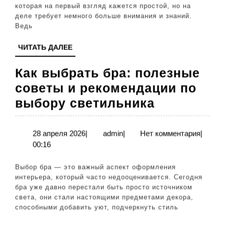
которая на первый взгляд кажется простой, но на
советы
деле требует немного больше внимания и знаний.
и
Ведь
рекомендации
ЧИТАТЬ
ЧИТАТЬ ДАЛЕЕ
ДАЛЕЕ
Как выбрать бра: полезные
советы и рекомендации по
Как
выбору светильника
выбрать
бра:
28
admin
28 апреля 2026
|
admin
|
Нет комментария
|
апреля
00:16
полезные
2026
советы
Выбор бра — это важный аспект оформления
и
интерьера, который часто недооценивается. Сегодня
бра уже давно перестали быть просто источником
рекоменд
света, они стали настоящими предметами декора,
по
способными добавить уют, подчеркнуть стиль
выбору