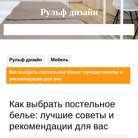
Перейти
Рульф дизайн
к
содержимому
Кнопка
Открыть
Рульф дизайн
Мебель
Как выбрать постельное белье: лучшие советы и
рекомендации для вас
Как выбрать постельное
белье: лучшие советы и
рекомендации для вас