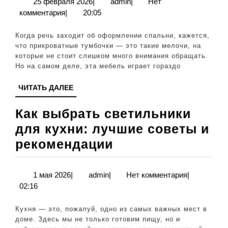
прикроватные
25
admin
25 февраля 2026
|
admin
|
Нет
февраля
комментария
|
20:05
тумбочки:
2026
полезные
Когда речь заходит об оформлении спальни, кажется,
советы
что прикроватные тумбочки — это такие мелочи, на
которые не стоит слишком много внимания обращать.
и
Но на самом деле, эта мебель играет гораздо
рекомендации
ЧИТАТЬ
ЧИТАТЬ ДАЛЕЕ
ДАЛЕЕ
Как выбрать светильники
для кухни: лучшие советы и
Как
рекомендации
выбрать
светильники
1
admin
1 мая 2026
|
admin
|
Нет комментария
|
мая
02:16
для
2026
кухни:
Кухня — это, пожалуй, одно из самых важных мест в
лучшие
доме. Здесь мы не только готовим пищу, но и