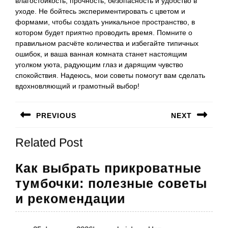
влагостойкость, прочность, безопасность и удобство в
уходе. Не бойтесь экспериментировать с цветом и
формами, чтобы создать уникальное пространство, в
котором будет приятно проводить время. Помните о
правильном расчёте количества и избегайте типичных
ошибок, и ваша ванная комната станет настоящим
уголком уюта, радующим глаз и дарящим чувство
спокойствия. Надеюсь, мои советы помогут вам сделать
вдохновляющий и грамотный выбор!
Навигация
PREVIOUS
NEXT
по
Предыдущая
Следующая
записям
Related Post
запись:
запись:
Как выбрать прикроватные
тумбочки: полезные советы
Как
и рекомендации
выбрать