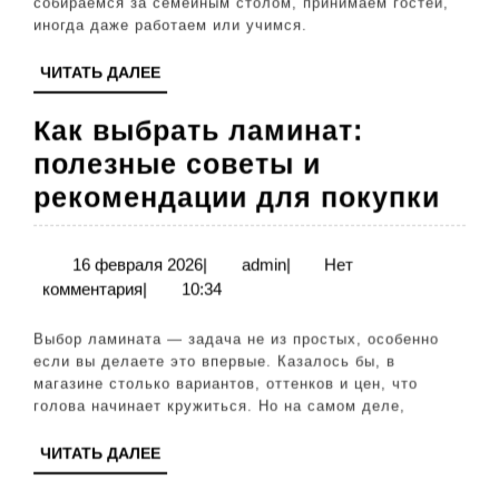
собираемся за семейным столом, принимаем гостей,
советы
иногда даже работаем или учимся.
и
ЧИТАТЬ
ЧИТАТЬ ДАЛЕЕ
рекомендации
ДАЛЕЕ
Как выбрать ламинат:
полезные советы и
Как
рекомендации для покупки
выб
лам
16
admin
16 февраля 2026
|
admin
|
Нет
февраля
комментария
|
10:34
пол
2026
сов
Выбор ламината — задача не из простых, особенно
и
если вы делаете это впервые. Казалось бы, в
магазине столько вариантов, оттенков и цен, что
рек
голова начинает кружиться. Но на самом деле,
для
ЧИТАТЬ
ЧИТАТЬ ДАЛЕЕ
пок
ДАЛЕЕ