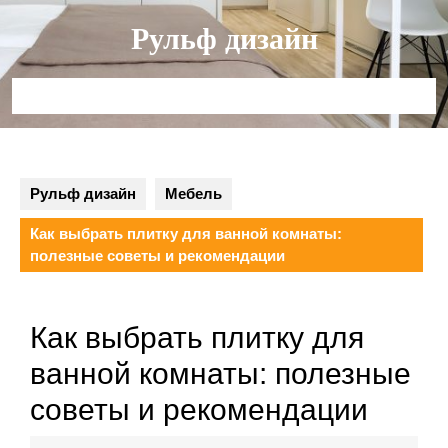
Перейти
Рульф дизайн
к
содержимому
Кнопка
Открыть
Рульф дизайн
Мебель
Как выбрать плитку для ванной комнаты:
полезные советы и рекомендации
Как выбрать плитку для
ванной комнаты: полезные
советы и рекомендации