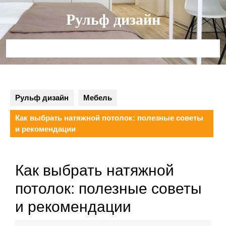
Перейти
Рульф дизайн
к
содержимому
Кнопка
Открыть
Рульф дизайн
Мебель
Как выбрать натяжной потолок: полезные советы
и рекомендации
Как выбрать натяжной
потолок: полезные советы
и рекомендации