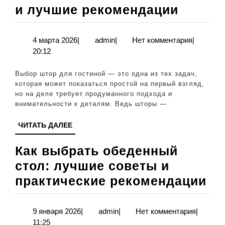
Как
и лучшие рекомендации
выбра
шторы
4
admin
4 марта 2026
|
admin
|
Нет комментария
|
марта
20:12
для
2026
гостин
Выбор штор для гостиной — это одна из тех задач,
полез
которая может показаться простой на первый взгляд,
но на деле требует продуманного подхода и
совет
внимательности к деталям. Ведь шторы —
и
ЧИТАТЬ
ЧИТАТЬ ДАЛЕЕ
лучши
ДАЛЕЕ
реком
Как выбрать обеденный
стол: лучшие советы и
Ка
практические рекомендации
вы
об
9
admin
9 января 2026
|
admin
|
Нет комментария
|
января
11:25