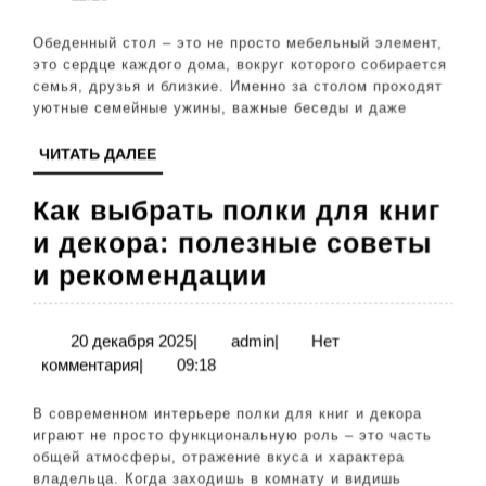
ст
2026
лу
Обеденный стол – это не просто мебельный элемент,
со
это сердце каждого дома, вокруг которого собирается
семья, друзья и близкие. Именно за столом проходят
и
уютные семейные ужины, важные беседы и даже
пр
ЧИТАТЬ
ЧИТАТЬ ДАЛЕЕ
ре
ДАЛЕЕ
Как выбрать полки для книг
и декора: полезные советы
Как
и рекомендации
выбрать
полки
20
admin
20 декабря 2025
|
admin
|
Нет
декабря
комментария
|
09:18
для
2025
книг
В современном интерьере полки для книг и декора
и
играют не просто функциональную роль – это часть
общей атмосферы, отражение вкуса и характера
декора:
владельца. Когда заходишь в комнату и видишь