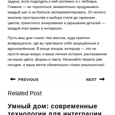
задача, если подходить к ней системно и с любовью.
Главное — не торопиться, внимательно продумывать
каждый шаг и не бояться экспериментировать. От четкого
анализа пространства и выбора стиля до гармонии
цветов, грамотного зонирования и украшения деталей —
каждый этап важен и интересен.
Пусть ваш дом станет тем местом, куда приятно
возвращаться, где вы чувствуете себя защищённым и
вдохновлённым. В конце концов, интерьер — это не
просто вещи вокруг, а ваша личная история, рассказанная
на языке цвета, формы и света. Начинайте творить уже
сегодня, и ваша мечта обязательно станет реальностью!
Навигация
PREVIOUS
NEXT
по
Предыдущая
Следующая
записям
Related Post
запись:
запись:
Умный дом: современные
технологии для интеграции