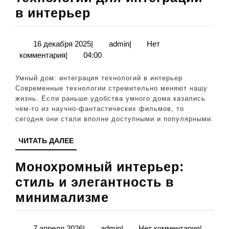
Умный
в интерьер
дом:
современные
16
admin
16 декабря 2025
|
admin
|
Нет
декабря
комментария
|
04:00
технологии
2025
для
Умный дом: интеграция технологий в интерьер
интеграции
Современные технологии стремительно меняют нашу
жизнь. Если раньше удобства умного дома казались
в
чем-то из научно-фантастических фильмов, то
интерьер
сегодня они стали вполне доступными и популярными.
ЧИТАТЬ
ЧИТАТЬ ДАЛЕЕ
ДАЛЕЕ
Монохромный интерьер:
стиль и элегантность в
Монохромный
минимализме
интерьер:
стиль
7
admin
7 апреля 2026
|
admin
|
Нет комментария
|