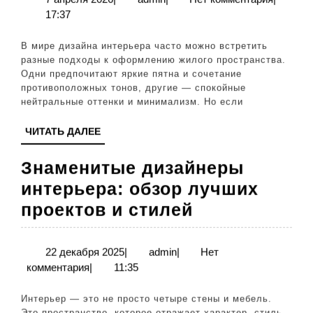
апреля
17:37
и
2026
элегантность
В мире дизайна интерьера часто можно встретить
в
разные подходы к оформлению жилого пространства.
Одни предпочитают яркие пятна и сочетание
минимализме
противоположных тонов, другие — спокойные
нейтральные оттенки и минимализм. Но если
ЧИТАТЬ
ЧИТАТЬ ДАЛЕЕ
ДАЛЕЕ
Знаменитые дизайнеры
интерьера: обзор лучших
Знаменитые
проектов и стилей
дизайнеры
интерьера:
22
admin
22 декабря 2025
|
admin
|
Нет
декабря
комментария
|
11:35
обзор
2025
лучших
Интерьер — это не просто четыре стены и мебель.
Это пространство, которое отражает характер, стиль