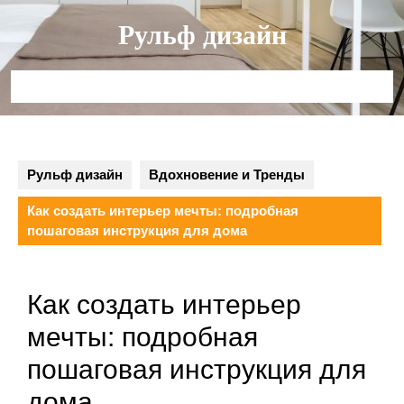
Перейти
Рульф дизайн
к
содержимому
Кнопка
Открыть
Рульф дизайн
Вдохновение и Тренды
Как создать интерьер мечты: подробная
пошаговая инструкция для дома
Как создать интерьер
мечты: подробная
пошаговая инструкция для
дома