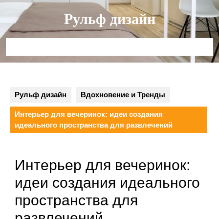
Перейти
Рульф дизайн
к
содержимому
Кнопка
Открыть
Рульф дизайн
Вдохновение и Тренды
Интерьер для вечеринок: идеи создания
идеального пространства для развлечений
Интерьер для вечеринок:
идеи создания идеального
пространства для
развлечений