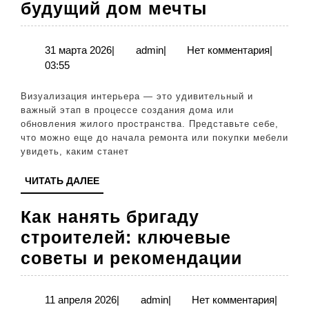
Визуализа
будущий дом мечты
интерьера:
как
31
admin
31 марта 2026
|
admin
|
Нет комментария
|
марта
03:55
представи
2026
свой
Визуализация интерьера — это удивительный и
будущий
важный этап в процессе создания дома или
обновления жилого пространства. Представьте себе,
дом
что можно еще до начала ремонта или покупки мебели
мечты
увидеть, каким станет
ЧИТАТЬ
ЧИТАТЬ ДАЛЕЕ
ДАЛЕЕ
Как нанять бригаду
строителей: ключевые
Как
советы и рекомендации
нанять
бригад
11
admin
11 апреля 2026
|
admin
|
Нет комментария
|