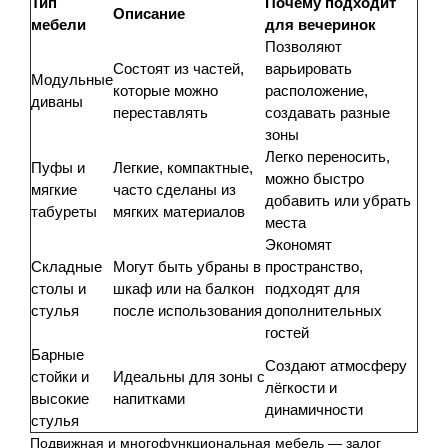
Тип
Почему подходит
Описание
мебели
для вечеринок
Позволяют
Состоят из частей,
варьировать
Модульные
которые можно
расположение,
диваны
переставлять
создавать разные
зоны
Легко переносить,
Пуфы и
Легкие, компактные,
можно быстро
мягкие
часто сделаны из
добавить или убрать
табуреты
мягких материалов
места
Экономят
Складные
Могут быть убраны в
пространство,
столы и
шкаф или на балкон
подходят для
стулья
после использования
дополнительных
гостей
Барные
Создают атмосферу
стойки и
Идеальны для зоны с
лёгкости и
высокие
напитками
динамичности
стулья
Подвижная и многофункциональная мебель — залог