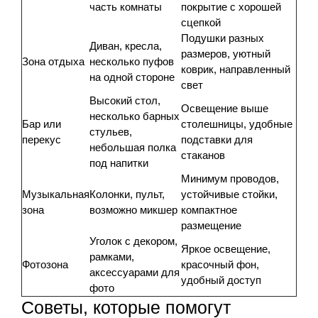
часть комнаты
покрытие с хорошей
сцепкой
Подушки разных
Диван, кресла,
размеров, уютный
Зона отдыха
несколько пуфов
коврик, направленный
на одной стороне
свет
Высокий стол,
Освещение выше
несколько барных
Бар или
столешницы, удобные
стульев,
перекус
подставки для
небольшая полка
стаканов
под напитки
Минимум проводов,
Музыкальная
Колонки, пульт,
устойчивые стойки,
зона
возможно микшер
компактное
размещение
Уголок с декором,
Яркое освещение,
рамками,
Фотозона
красочный фон,
аксессуарами для
удобный доступ
фото
Советы, которые помогут