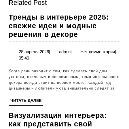
Related Post
запись:
запись:
Тренды в интерьере 2025:
свежие идеи и модные
Тренды
решения в декоре
в
интерьере
28
admin
28 апреля 2026
|
admin
|
Нет комментария
|
апреля
05:40
2025:
2026
свежие
Когда речь заходит о том, как сделать свой дом
идеи
уютным, стильным и современным, тема интерьерного
декора всегда стоит на первом месте. Каждый год
и
дизайнеры и любители уюта внимательно следят за
модные
ЧИТАТЬ
ЧИТАТЬ ДАЛЕЕ
решения
ДАЛЕЕ
в
Визуализация интерьера:
декоре
как представить свой