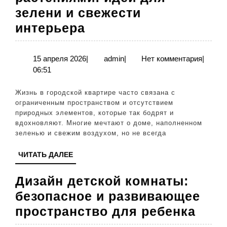
зелени и свежести
Дизайн
интерьера
коридора
с
15
admin
15 апреля 2026
|
admin
|
Нет комментария
|
апреля
06:51
растениями:
2026
идеи
Жизнь в городской квартире часто связана с
для
ограниченным пространством и отсутствием
природных элементов, которые так бодрят и
зелени
вдохновляют. Многие мечтают о доме, наполненном
и
зеленью и свежим воздухом, но не всегда
свежести
ЧИТАТЬ
ЧИТАТЬ ДАЛЕЕ
интерьера
ДАЛЕЕ
Дизайн детской комнаты:
безопасное и развивающее
Диз
пространство для ребенка
детс