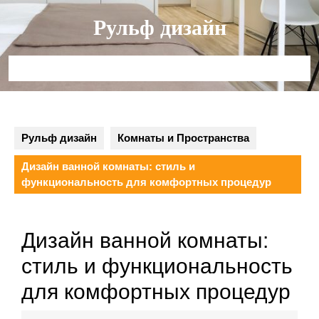
Перейти
Рульф дизайн
к
содержимому
Кнопка
Открыть
Рульф дизайн
Комнаты и Пространства
Дизайн ванной комнаты: стиль и
функциональность для комфортных процедур
Дизайн ванной комнаты:
стиль и функциональность
для комфортных процедур