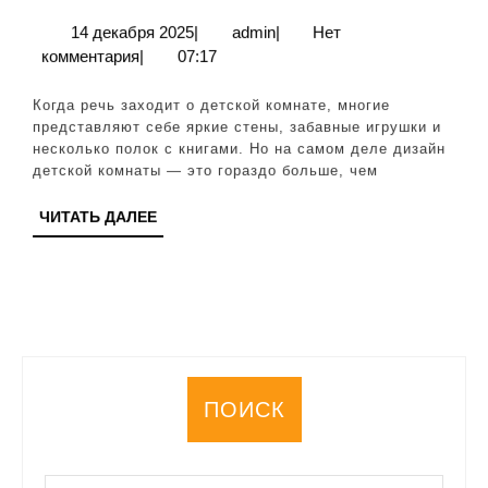
комн
14
admin
14 декабря 2025
|
admin
|
Нет
декабря
комментария
|
07:17
безо
2025
и
Когда речь заходит о детской комнате, многие
раз
представляют себе яркие стены, забавные игрушки и
несколько полок с книгами. Но на самом деле дизайн
прос
детской комнаты — это гораздо больше, чем
для
ЧИТАТЬ
ЧИТАТЬ ДАЛЕЕ
ребе
ДАЛЕЕ
ПОИСК