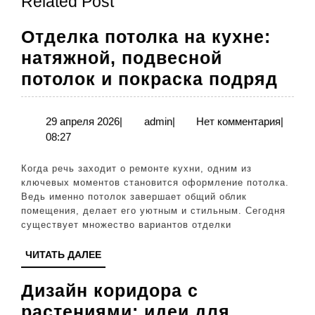
Related Post
запись:
запись:
Отделка потолка на кухне:
натяжной, подвесной
Отд
потолок и покраска подряд
пот
на
29
admin
29 апреля 2026
|
admin
|
Нет комментария
|
апреля
08:27
кух
2026
нат
Когда речь заходит о ремонте кухни, одним из
под
ключевых моментов становится оформление потолка.
Ведь именно потолок завершает общий облик
пот
помещения, делает его уютным и стильным. Сегодня
и
существует множество вариантов отделки
пок
ЧИТАТЬ
ЧИТАТЬ ДАЛЕЕ
под
ДАЛЕЕ
Дизайн коридора с
растениями: идеи для