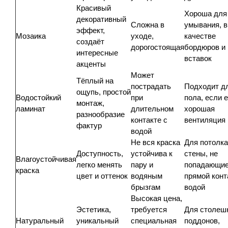
Красивый
Хороша для
декоративный
Сложна в
умывания, в
эффект,
Мозаика
уходе,
качестве
создаёт
дорогостоящая
бордюров и
интересные
вставок
акценты
Может
Тёплый на
пострадать
Подходит д
ощупь, простой
Водостойкий
при
пола, если 
монтаж,
ламинат
длительном
хорошая
разнообразие
контакте с
вентиляция
фактур
водой
Не вся краска
Для потолка
Доступность,
устойчива к
стены, не
Влагоустойчивая
легко менять
пару и
попадающие
краска
цвет и оттенок
водяным
прямой конт
брызгам
водой
Высокая цена,
Эстетика,
требуется
Для столеш
Натуральный
уникальный
специальная
поддонов,