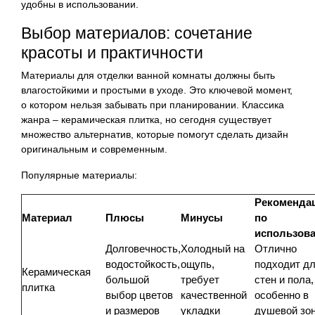
удобны в использовании.
Выбор материалов: сочетание
красоты и практичности
Материалы для отделки ванной комнаты должны быть
влагостойкими и простыми в уходе. Это ключевой момент,
о котором нельзя забывать при планировании. Классика
жанра – керамическая плитка, но сегодня существует
множество альтернатив, которые помогут сделать дизайн
оригинальным и современным.
Популярные материалы:
Рекоменда
Материал
Плюсы
Минусы
по
использов
Долговечность,
Холодный на
Отлично
водостойкость,
ощупь,
подходит д
Керамическая
большой
требует
стен и пола,
плитка
выбор цветов
качественной
особенно в
и размеров
укладки
душевой зо