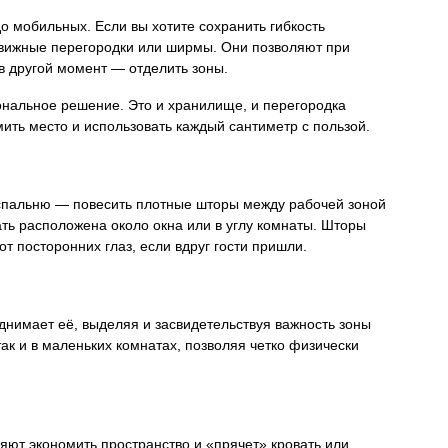
 мобильных. Если вы хотите сохранить гибкость
движные перегородки или ширмы. Они позволяют при
в другой момент — отделить зоны.
нальное решение. Это и хранилище, и перегородка
ить место и использовать каждый сантиметр с пользой.
 спальню — повесить плотные шторы между рабочей зоной
ать расположена около окна или в углу комнаты. Шторы
от посторонних глаз, если вдруг гости пришли.
нимает её, выделяя и засвидетельствуя важность зоны
так и в маленьких комнатах, позволяя четко физически
ют экономить пространство и «прячет» кровать или