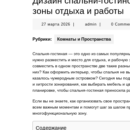
Дизайн спальни-гостин
зоны отдыха и работы
27
admin
27 марта 2026
|
admin
|
0 Comme
марта
2026
Рубрики:
Комнаты и Пространства
Спальня-гостиная — это одно из самых популярны
нужно разместить и место для отдыха, и рабочую 
совместить в одном пространстве две такие разны
них? Как оформить интерьер, чтобы спальня не вы
казалось чужеродным островком? Сегодня мы подр
и хитрости зонирования, как выбирать мебель и 
планировке, чтобы спальня-гостиная приносила р
Если вы не знаете, как организовать свое прост
всем важным моментам и помогут шаг за шагом п
многофункциональную зону.
Содержание