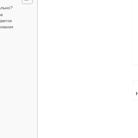
ально?
ва
дметов
рования