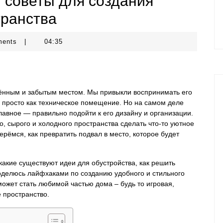
и советы для создания
транства
ments
|
04:35
ённым и забытым местом. Мы привыкли воспринимать его
и просто как техническое помещение. Но на самом деле
лавное — правильно подойти к его дизайну и организации.
о, сырого и холодного пространства сделать что-то уютное
ерёмся, как превратить подвал в место, которое будет
, какие существуют идеи для обустройства, как решить
оделюсь лайфхаками по созданию удобного и стильного
может стать любимой частью дома – будь то игровая,
 пространство.