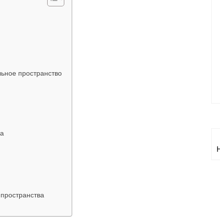
ьное пространство
ла
 пространства