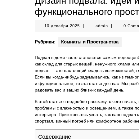
Дизайн подвала: идеи 
функционального прос
10
admin
10 декабря 2025
|
admin
|
0 Com
декабря
2025
Рубрики:
Комнаты и Пространства
Подвал в доме часто становится самым недооцен
как склад для старых вещей, ненужного хлама ил
подвал — это настоящий кладезь возможностей, г
Если вы когда-нибудь задумывались, как из темног
и функциональное, то эта статья для вас. Мы разб
радовать вас и ваших близких каждый день.
В этой статье я подробно расскажу, с чего начать
проблемы с влажностью и освещением, а также п
интерьера. Приготовьтесь узнать, как ваш подвал 
спортзал, винный погреб или комфортное рабочее
Содержание