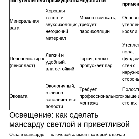
Тип утеплителя
Преимущества
Недостатки
примен
Хорошая
тепло- и
Можно намокать,
Основн
Минеральная
звукоизоляция,
требует
утепле
вата
негорючий
пароизоляции
кровли 
материал
Утепле
пола,
Легкий и
Пенополистирол
Горюч, плохо
фундам
удобный,
(пенопласт)
пропускает пар
стен с
влагостойкий
наружн
сторон
Экологичный,
Требует
Полост
отлично
Эковата
профессионального
крыше 
заполняет все
монтажа
стенах
полости
Освещение: как сделать
мансарду светлой и приветливой
Окна в мансарде — ключевой элемент, который отвечает