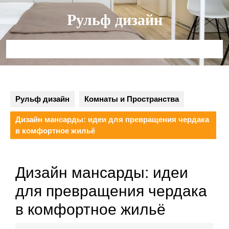
Перейти
Рульф дизайн
к
содержимому
Кнопка
Открыть
Рульф дизайн
Комнаты и Пространства
Дизайн мансарды: идеи для превращения чердака
в комфортное жильё
Дизайн мансарды: идеи
для превращения чердака
в комфортное жильё