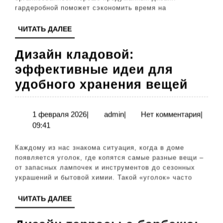
вещей
гардеробной поможет сэкономить время на
ЧИТАТЬ
ЧИТАТЬ ДАЛЕЕ
ДАЛЕЕ
Дизайн кладовой:
эффективные идеи для
Диза
удобного хранения вещей
клад
эффе
1
admin
1 февраля 2026
|
admin
|
Нет комментария
|
февраля
09:41
идеи
2026
для
Каждому из нас знакома ситуация, когда в доме
удоб
появляется уголок, где копятся самые разные вещи –
от запасных лампочек и инструментов до сезонных
хран
украшений и бытовой химии. Такой «уголок» часто
веще
ЧИТАТЬ
ЧИТАТЬ ДАЛЕЕ
ДАЛЕЕ