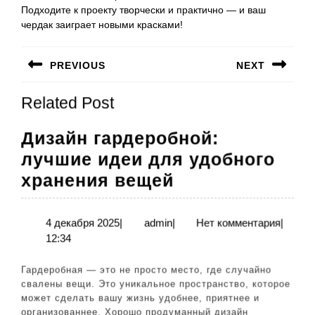
Подходите к проекту творчески и практично — и ваш
чердак заиграет новыми красками!
Навигация
PREVIOUS
NEXT
по
Предыдущая
Следующая
записям
Related Post
запись:
запись:
Дизайн гардеробной:
лучшие идеи для удобного
Дизайн
хранения вещей
гардеробной:
лучшие
4
admin
4 декабря 2025
|
admin
|
Нет комментария
|
декабря
12:34
идеи
2025
для
Гардеробная — это не просто место, где случайно
удобного
свалены вещи. Это уникальное пространство, которое
может сделать вашу жизнь удобнее, приятнее и
хранения
организованнее. Хорошо продуманный дизайн