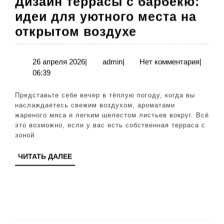
Дизайн террасы с барбекю:
идеи для уютного места на
Дизайн
открытом воздухе
террасы
с
26
admin
26 апреля 2026
|
admin
|
Нет комментария
|
апреля
06:39
барбекю:
2026
идеи
Представьте себе вечер в тёплую погоду, когда вы
для
наслаждаетесь свежим воздухом, ароматами
жареного мяса и легким шелестом листьев вокруг. Всё
уютного
это возможно, если у вас есть собственная терраса с
места
зоной
на
ЧИТАТЬ
ЧИТАТЬ ДАЛЕЕ
открытом
ДАЛЕЕ
воздухе