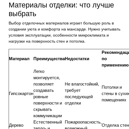
Материалы отделки: что лучше
выбрать
Выбор отделочных материалов играет большую роль в
создании уюта и комфорта на мансарде. Нужно учитывать
условия эксплуатации, особенности микроклимата и
нагрузки на поверхность стен и потолка.
Рекомендац
Материал
Преимущества
Недостатки
по
применению
Легко
монтируется,
позволяет
Не влагостойкий,
Потолки и
создавать
требует
Гипсокартон
стены в сухи
ровные
последующей
помещениях
поверхности и
отделки
скрывать
коммуникации
Естественный
Пожароопасность,
Дерево
Отделка стен
тепло- и
возможный