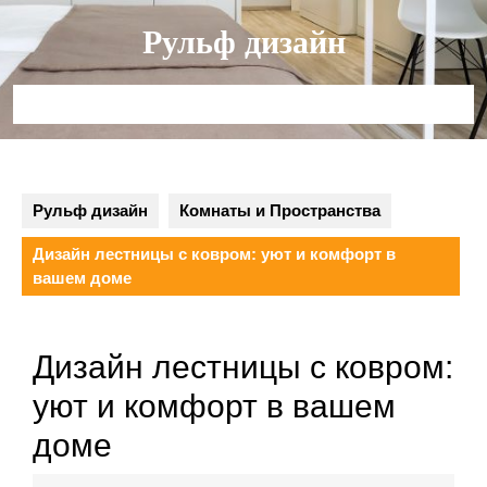
Перейти
Рульф дизайн
к
содержимому
Кнопка
Открыть
Рульф дизайн
Комнаты и Пространства
Дизайн лестницы с ковром: уют и комфорт в
вашем доме
Дизайн лестницы с ковром:
уют и комфорт в вашем
доме