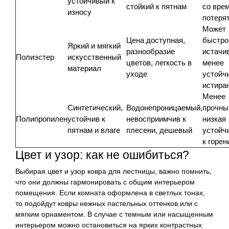
устойчивый к
стойкий к пятнам
со вре
износу
потеря
Может
Цена доступная,
быстро
Яркий и мягкий
разнообразие
истачи
Полиэстер
искусственный
цветов, легкость в
менее
материал
уходе
устойчи
истира
Менее
Синтетический,
Водонепроницаемый,
прочны
Полипропилен
устойчив к
невосприимчив к
низкая
пятнам и влаге
плесени, дешевый
устойч
к горе
Цвет и узор: как не ошибиться?
Выбирая цвет и узор ковра для лестницы, важно помнить,
что они должны гармонировать с общим интерьером
помещения. Если комната оформлена в светлых тонах,
то подойдут ковры нежных пастельных оттенков или с
мягким орнаментом. В случае с темным или насыщенным
интерьером можно остановиться на ярких контрастных