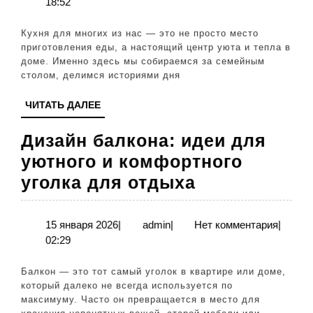
марта
18:52
выбор
2026
полотене
Кухня для многих из нас — это не просто место
скатерте
приготовления еды, а настоящий центр уюта и тепла в
доме. Именно здесь мы собираемся за семейным
и
столом, делимся историями дня
прихвато
ЧИТАТЬ
ЧИТАТЬ ДАЛЕЕ
правильн
ДАЛЕЕ
Дизайн балкона: идеи для
уютного и комфортного
Дизайн
уголка для отдыха
балкона:
идеи
15
admin
15 января 2026
|
admin
|
Нет комментария
|
января
02:29
для
2026
уютного
Балкон — это тот самый уголок в квартире или доме,
и
который далеко не всегда используется по
максимуму. Часто он превращается в место для
комфортног