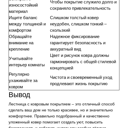
Чтобы покрытие служило долго и
износостойкий
сохраняло привлекательность
материал
Ищите баланс
Слишком толстый ковер
между толщиной и
неудобен, слишком тонкий –
комфортом
скользкий
Обращайте
Надежное фиксирование
внимание на
гарантирует безопасность и
крепление
аккуратный вид
Цвет и рисунок ковра должны
Учитывайте
гармонировать с общей стилевой
интерьер комнаты
концепцией
Регулярно
Чистота и своевременный уход
ухаживайте за
продлевают жизнь покрытию
ковром
Вывод
Лестница с ковровым покрытием – это отличный способ
сделать ваш дом не только красивее, но и значительно
комфортнее. Правильно подобранный и качественно
уложенный ковер помогает создать уют, повысить
безопасность и добавить интерьеру особую тёплую