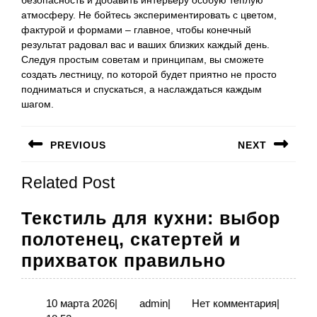
атмосферу. Не бойтесь экспериментировать с цветом,
фактурой и формами – главное, чтобы конечный
результат радовал вас и ваших близких каждый день.
Следуя простым советам и принципам, вы сможете
создать лестницу, по которой будет приятно не просто
подниматься и спускаться, а наслаждаться каждым
шагом.
Навигация
PREVIOUS
NEXT
по
Предыдущая
Следующая
записям
Related Post
запись:
запись:
Текстиль для кухни: выбор
полотенец, скатертей и
Текстиль
прихваток правильно
для
кухни:
10
admin
10 марта 2026
|
admin
|
Нет комментария
|