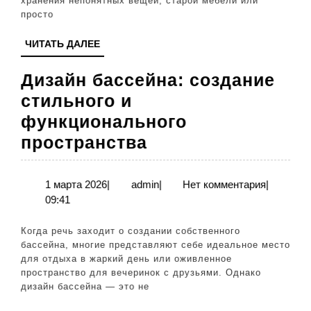
хранения непонятных вещей, старой мебели или
уголка
просто
для
ЧИТАТЬ
ЧИТАТЬ ДАЛЕЕ
отдыха
ДАЛЕЕ
Дизайн бассейна: создание
стильного и
функционального
Дизайн
пространства
бассейна:
создание
1
admin
1 марта 2026
|
admin
|
Нет комментария
|
марта
09:41
стильного
2026
и
Когда речь заходит о создании собственного
функциональног
бассейна, многие представляют себе идеальное место
для отдыха в жаркий день или оживленное
пространства
пространство для вечеринок с друзьями. Однако
дизайн бассейна — это не