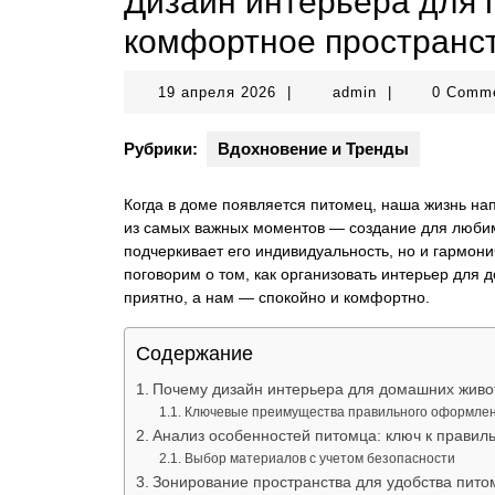
Дизайн интерьера для 
комфортное пространс
19
admin
19 апреля 2026
|
admin
|
0 Comm
апреля
2026
Рубрики:
Вдохновение и Тренды
Когда в доме появляется питомец, наша жизнь на
из самых важных моментов — создание для любимц
подчеркивает его индивидуальность, но и гармон
поговорим о том, как организовать интерьер для
приятно, а нам — спокойно и комфортно.
Содержание
Почему дизайн интерьера для домашних живо
Ключевые преимущества правильного оформле
Анализ особенностей питомца: ключ к правил
Выбор материалов с учетом безопасности
Зонирование пространства для удобства пито