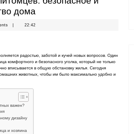
питомцев: безопасное и
тво дома
ents
|
22:42
полняется радостью, заботой и кучей новых вопросов. Один
а комфортного и безопасного уголка, который не только
ично вписывается в общую обстановку жилья. Сегодня
 домашних животных, чтобы им было максимально удобно и
тных важен?
ния
ьному дизайну
мца и хозяина