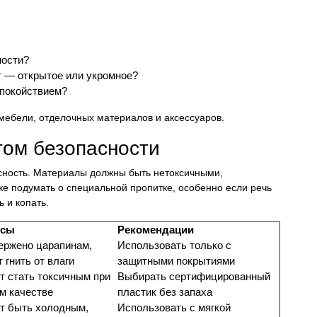
:
ности?
т — открытое или укромное?
спокойствием?
мебели, отделочных материалов и аксессуаров.
том безопасности
ность. Материалы должны быть нетоксичными,
же подумать о специальной пропитке, особенно если речь
ь и копать.
усы
Рекомендации
ержено царапинам,
Использовать только с
 гнить от влаги
защитными покрытиями
 стать токсичным при
Выбирать сертифицированный
м качестве
пластик без запаха
т быть холодным,
Использовать с мягкой