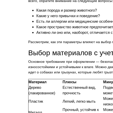
всего, обратите внимание на следующие вопросы
Какая порода и размер животного?
Какие у него привычки и поведение?
Есть ли аллергии или медицинские особен
Какое пространство животное предпочитае
Активно ли оно или, наоборот, отличается 
Рассмотрим, как эти параметры влияют на выбор 
Выбор материалов с уче
Основное требование при оформлении — безопас
износостойкими и устойчивыми к влаге. Можно да
идет о собаках или грызунах, которые любят грызт
Материал
Плюсы
Мин
Дерево
Естественный вид,
Подв
(лакированное)
прочность
может
Может
Пластик
Легкий, легко мыть
низко
Прочный, устойчив к
Може
Металл