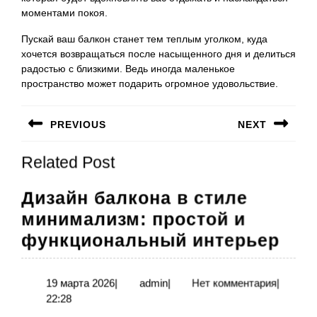
моментами покоя.
Пускай ваш балкон станет тем теплым уголком, куда
хочется возвращаться после насыщенного дня и делиться
радостью с близкими. Ведь иногда маленькое
пространство может подарить огромное удовольствие.
Навигация
PREVIOUS
NEXT
по
Предыдущая
Следующая
записям
Related Post
запись:
запись:
Дизайн балкона в стиле
минимализм: простой и
Диз
функциональный интерьер
бал
в
19
admin
19 марта 2026
|
admin
|
Нет комментария
|
марта
22:28
сти
2026