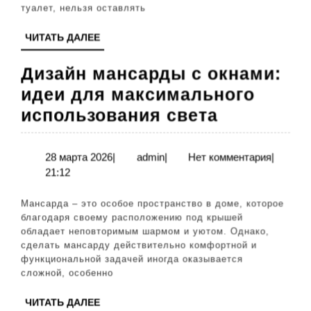
и
туалет, нельзя оставлять
индивидуал
ЧИТАТЬ
ЧИТАТЬ ДАЛЕЕ
ДАЛЕЕ
Дизайн мансарды с окнами:
идеи для максимального
Дизайн
использования света
мансарды
с
28
admin
28 марта 2026
|
admin
|
Нет комментария
|
марта
21:12
окнами:
2026
идеи
Мансарда – это особое пространство в доме, которое
для
благодаря своему расположению под крышей
обладает неповторимым шармом и уютом. Однако,
максимал
сделать мансарду действительно комфортной и
использо
функциональной задачей иногда оказывается
сложной, особенно
света
ЧИТАТЬ
ЧИТАТЬ ДАЛЕЕ