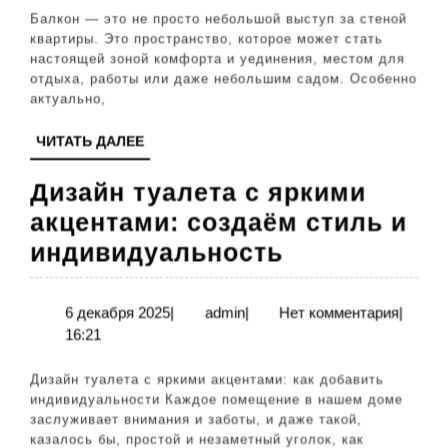
мин
Балкон — это не просто небольшой выступ за стеной
про
квартиры. Это пространство, которое может стать
настоящей зоной комфорта и уединения, местом для
и
отдыха, работы или даже небольшим садом. Особенно
фун
актуально,
инт
ЧИТАТЬ
ЧИТАТЬ ДАЛЕЕ
ДАЛЕЕ
Дизайн туалета с яркими
акцентами: создаём стиль и
Дизайн
индивидуальность
туалета
с
6
admin
6 декабря 2025
|
admin
|
Нет комментария
|
декабря
16:21
яркими
2025
акцентами:
Дизайн туалета с яркими акцентами: как добавить
создаём
индивидуальности Каждое помещение в нашем доме
заслуживает внимания и заботы, и даже такой,
стиль
казалось бы, простой и незаметный уголок, как