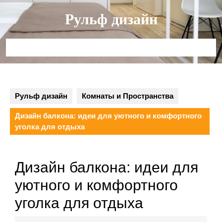
Перейти
Рульф дизайн
к
содержимому
Кнопка
Открыть
Рульф дизайн
Комнаты и Пространства
Дизайн балкона: идеи для уютного и комфортного
уголка для отдыха
Дизайн балкона: идеи для
уютного и комфортного
уголка для отдыха