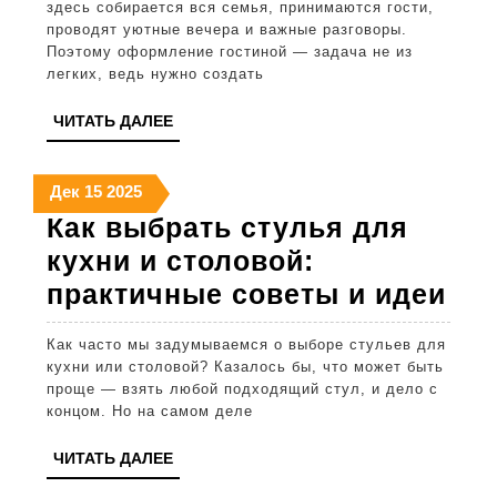
здесь собирается вся семья, принимаются гости,
для
проводят уютные вечера и важные разговоры.
Поэтому оформление гостиной — задача не из
гостиной:
легких, ведь нужно создать
практические
ЧИТАТЬ
ЧИТАТЬ ДАЛЕЕ
советы
ДАЛЕЕ
и
15
15
15
Дек
15
2025
идеи
декабря
декабря
декабря
Как выбрать стулья для
оформления
2025
2025
2025
кухни и столовой:
Как
практичные советы и идеи
вы
Как часто мы задумываемся о выборе стульев для
сту
кухни или столовой? Казалось бы, что может быть
дл
проще — взять любой подходящий стул, и дело с
концом. Но на самом деле
кух
и
ЧИТАТЬ
ЧИТАТЬ ДАЛЕЕ
ДАЛЕЕ
сто