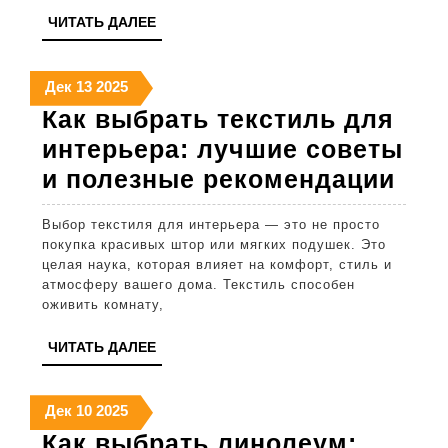
советы
ЧИТАТЬ
ЧИТАТЬ ДАЛЕЕ
и
ДАЛЕЕ
лучшие
13
13
13
Дек
13
2025
рекоме
декабря
декабря
декабря
Как выбрать текстиль для
2025
2025
2025
интерьера: лучшие советы
Как
и полезные рекомендации
выб
Выбор текстиля для интерьера — это не просто
тек
покупка красивых штор или мягких подушек. Это
для
целая наука, которая влияет на комфорт, стиль и
атмосферу вашего дома. Текстиль способен
инт
оживить комнату,
луч
ЧИТАТЬ
ЧИТАТЬ ДАЛЕЕ
сов
ДАЛЕЕ
и
10
10
10
Дек
10
2025
пол
декабря
декабря
декабря
Как выбрать линолеум:
рек