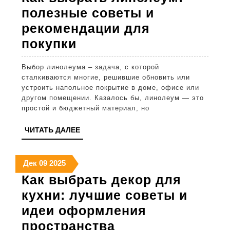
2025
2025
2025
полезные советы и
рекомендации для
Как
покупки
выбрать
Выбор линолеума – задача, с которой
линолеум:
сталкиваются многие, решившие обновить или
полезные
устроить напольное покрытие в доме, офисе или
другом помещении. Казалось бы, линолеум — это
советы
простой и бюджетный материал, но
и
ЧИТАТЬ
ЧИТАТЬ ДАЛЕЕ
рекомендации
ДАЛЕЕ
для
9
9
9
Дек
09
2025
покупки
декабря
декабря
декабря
Как выбрать декор для
2025
2025
2025
кухни: лучшие советы и
идеи оформления
Как
пространства