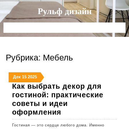
Перейти
Рульф дизайн
к
содержимому
Кнопка
Открыть
Рубрика:
Мебель
15
15
15
Дек
15
2025
декабря
декабря
декабря
Как выбрать декор для
2025
2025
2025
гостиной: практические
советы и идеи
Как
оформления
выбрать
Гостиная — это сердце любого дома. Именно
декор