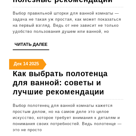
выбр
Выбор правильной шторки для ванной комнаты —
штор
задача не такая уж простая, как может показаться
для
на первый взгляд. Ведь от нее зависит не только
удобство пользования душем или ванной, но
ванно
лучш
ЧИТАТЬ
ЧИТАТЬ ДАЛЕЕ
ДАЛЕЕ
сове
и
14
14
14
Дек
14
2025
декабря
декабря
декабря
поле
Как выбрать полотенца
2025
2025
2025
реко
для ванной: советы и
Как
лучшие рекомендации
выбрат
Выбор полотенец для ванной комнаты кажется
полоте
простым делом, но на самом деле это целое
для
искусство, которое требует внимания к деталям и
понимания своих потребностей. Ведь полотенце —
ванной:
это не просто