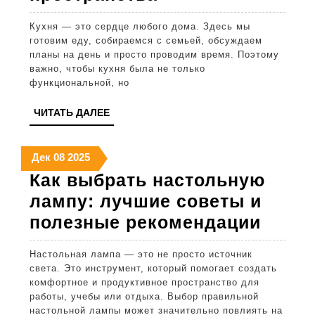
выбрать
Кухня — это сердце любого дома. Здесь мы
декор
готовим еду, собираемся с семьей, обсуждаем
для
планы на день и просто проводим время. Поэтому
важно, чтобы кухня была не только
кухни:
функциональной, но
лучшие
ЧИТАТЬ
ЧИТАТЬ ДАЛЕЕ
советы
ДАЛЕЕ
и
8
8
8
Дек
08
2025
идеи
декабря
декабря
декабря
Как выбрать настольную
оформления
2025
2025
2025
лампу: лучшие советы и
пространства
Как
полезные рекомендации
выбр
Настольная лампа — это не просто источник
наст
света. Это инструмент, который помогает создать
лампу
комфортное и продуктивное пространство для
работы, учебы или отдыха. Выбор правильной
лучш
настольной лампы может значительно повлиять на