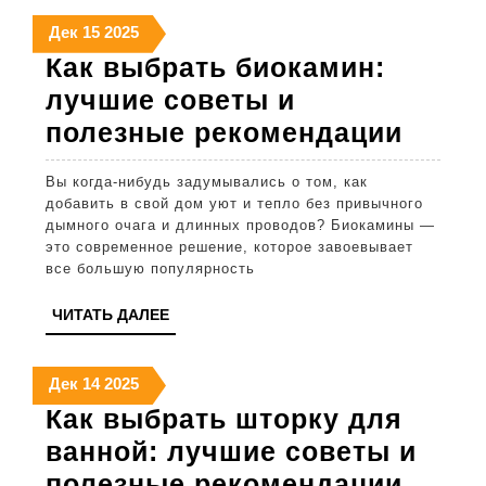
пр
15
15
15
Дек
15
2025
декабря
декабря
декабря
со
Как выбрать биокамин:
2025
2025
2025
и
лучшие советы и
ид
Как
полезные рекомендации
выбр
Вы когда-нибудь задумывались о том, как
биока
добавить в свой дом уют и тепло без привычного
лучш
дымного очага и длинных проводов? Биокамины —
это современное решение, которое завоевывает
сове
все большую популярность
и
ЧИТАТЬ
ЧИТАТЬ ДАЛЕЕ
поле
ДАЛЕЕ
реко
14
14
14
Дек
14
2025
декабря
декабря
декабря
Как выбрать шторку для
2025
2025
2025
ванной: лучшие советы и
Как
полезные рекомендации