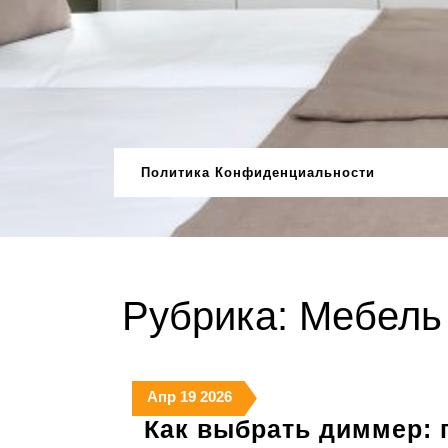
Перейти
к
содержимому
Политика Конфиденциальности
Рубрика:
Мебель
19
19
19
Апр
19
2026
апреля
апреля
апреля
Как выбрать диммер: 
2026
2026
2026