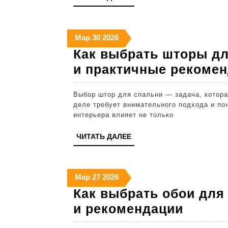
совет
ДАЛЕЕ
и
реком
30
30
30
Мар
30
2026
марта
марта
марта
Как выбрать шторы дл
2026
2026
2026
и практичные рекоме
Выбор штор для спальни — задача, которая кажется простой на первый взгляд, но на самом
деле требует внимательного подхода и по
интерьера влияет не только
ЧИТАТЬ
ЧИТАТЬ ДАЛЕЕ
ДАЛЕЕ
27
27
27
Мар
27
2026
марта
марта
марта
Как выбрать обои для
2026
2026
2026
Как
и рекомендации
выбра