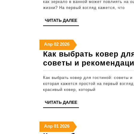
как зеркало в ванной может повлиять на 
жизни? На первый взгляд кажется, что
ЧИТАТЬ
ЧИТАТЬ ДАЛЕЕ
ДАЛЕЕ
2
2
2
Апр
02
2026
апреля
апреля
апреля
Как выбрать ковер для
2026
2026
2026
советы и рекомендац
Как выбрать ковер для гостиной: советы и рекомендации Выбор ковра для гостиной — задача,
которая кажется простой на первый взгляд
красивый ковер, который
ЧИТАТЬ
ЧИТАТЬ ДАЛЕЕ
ДАЛЕЕ
1
1
1
Апр
01
2026
апреля
апреля
апреля