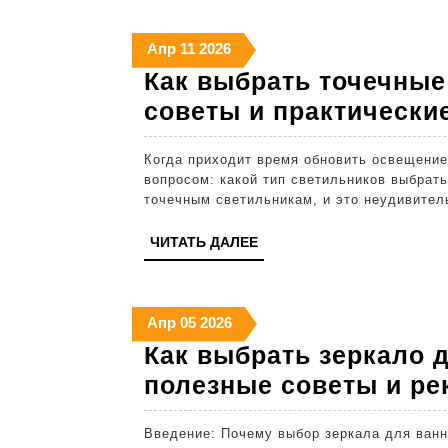
11
11
11
Апр
11
2026
апреля
апреля
апреля
Как выбрать точечные
2026
2026
2026
советы и практически
Когда приходит время обновить освещение в доме или офисе, многие сталкиваются с
вопросом: какой тип светильников выбрат
точечным светильникам, и это неудивител
ЧИТАТЬ
ЧИТАТЬ ДАЛЕЕ
ДАЛЕЕ
5
5
5
Апр
05
2026
апреля
апреля
апреля
Как выбрать зеркало 
2026
2026
2026
полезные советы и р
Введение: Почему выбор зеркала для ванной комнаты важен Вы когда-нибудь задумывались,