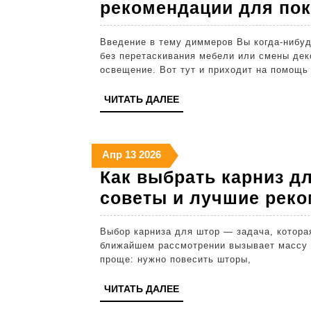
рекомендации для по
Введение в тему диммеров Вы когда-нибудь задумывались, как изменить атмосферу в комнате
без перетаскивания мебели или смены дек
освещение. Вот тут и приходит на помощь
ЧИТАТЬ
ЧИТАТЬ ДАЛЕЕ
ДАЛЕЕ
13
13
13
Апр
13
2026
апреля
апреля
апреля
Как выбрать карниз д
2026
2026
2026
советы и лучшие рек
Выбор карниза для штор — задача, которая кажется простой на первый взгляд, но при
ближайшем рассмотрении вызывает массу в
проще: нужно повесить шторы,
ЧИТАТЬ
ЧИТАТЬ ДАЛЕЕ
ДАЛЕЕ