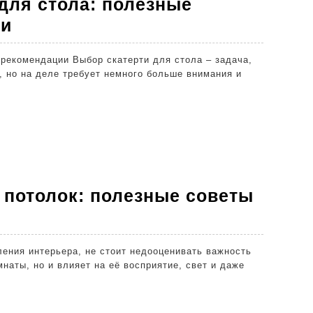
рекомендации
для стола: полезные
Как
ии
выбрать
скатерть
, но на деле требует немного больше внимания и
для
стола:
полезные
советы
и
рекомендации
 потолок: полезные советы
ть
ной
мнаты, но и влияет на её восприятие, свет и даже
к:
ные