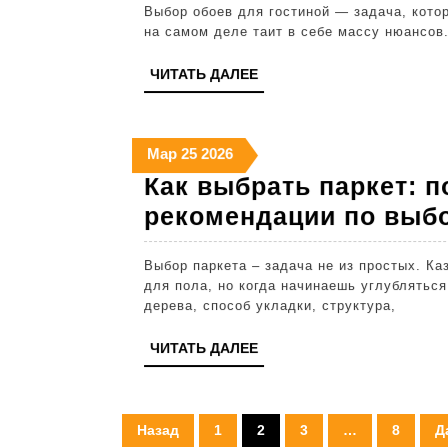
Выбор обоев для гостиной — задача, которая может показаться на первый взгляд простой, но
обои
на самом деле таит в себе массу нюансов.
для
ЧИТАТЬ
ЧИТАТЬ ДАЛЕЕ
гостин
ДАЛЕЕ
полез
совет
25
25
25
Мар
25
2026
и
марта
марта
марта
Как выбрать паркет: 
реком
2026
2026
2026
рекомендации по выб
Выбор паркета – задача не из простых. Казалось бы, просто подобрать деревянное покрытие
для пола, но когда начинаешь углубляться
дерева, способ укладки, структура,
ЧИТАТЬ
ЧИТАТЬ ДАЛЕЕ
ДАЛЕЕ
Пагинация
Назад
1
2
3
…
8
Д