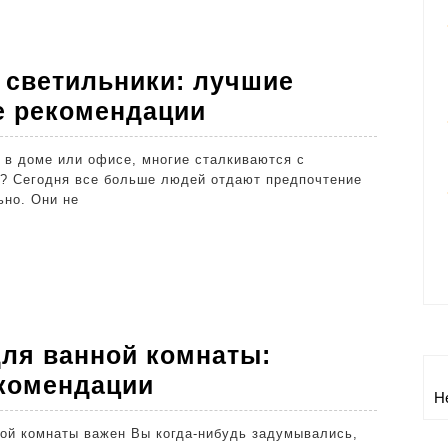
советы
и
лучшие
 светильники: лучшие
рекомендации
Как
е рекомендации
выбрать
точечные
ь? Сегодня все больше людей отдают предпочтение
светильники:
ьно. Они не
лучшие
советы
и
практические
рекомендации
для ванной комнаты:
Как
екомендации
Н
выбрать
зеркало