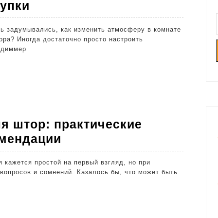
Как
купки
выбрать
диммер:
ора? Иногда достаточно просто настроить
полезные
 диммер
советы
и
рекомендации
для
покупки
ля штор: практические
Как
омендации
выбрать
карниз
опросов и сомнений. Казалось бы, что может быть
для
штор:
практические