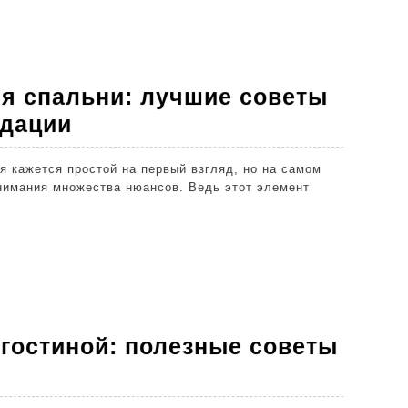
ы
ендации
я спальни: лучшие советы
Как
ндации
выбрать
шторы
нимания множества нюансов. Ведь этот элемент
для
спальни:
лучшие
советы
и
практичные
 гостиной: полезные советы
рекомендации
ть