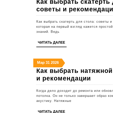
Как выбрать скатерть 
2026
2026
2026
советы и рекомендац
Как выбрать скатерть для стола: советы и рекомендации Выбор скатерти для стола – задача,
которая на первый взгляд кажется простой
знаний. Ведь
ЧИТАТЬ
ЧИТАТЬ ДАЛЕЕ
ДАЛЕЕ
31
31
31
Мар
31
2026
марта
марта
марта
Как выбрать натяжной
2026
2026
2026
Как
и рекомендации
выбра
Когда дело доходит до ремонта или обновления интерьера, не стоит недооценивать важность
натяж
потолка. Он не только завершает образ ко
потоло
акустику. Натяжные
полез
ЧИТАТЬ
ЧИТАТЬ ДАЛЕЕ