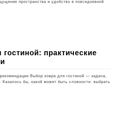
ощущение пространства и удобство в повседневной
для
ванной
комнаты:
полезные
советы
и
 гостиной: практические
рекомендации
Как
ии
выбрать
ковер
. Казалось бы, какой может быть сложности: выбрать
для
гостиной:
практические
советы
и