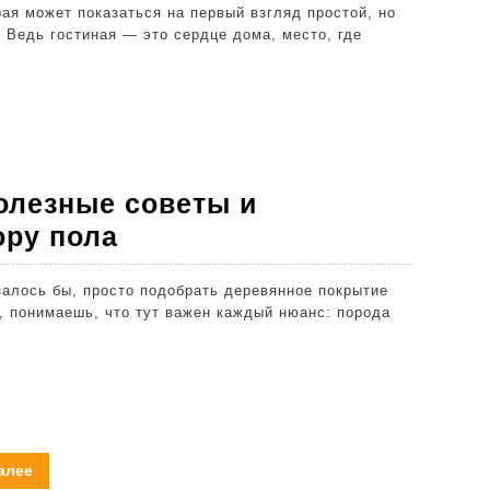
 Ведь гостиная — это сердце дома, место, где
ой:
ные
ы
полезные советы и
ендации
Как
ору пола
выбрать
паркет:
, понимаешь, что тут важен каждый нюанс: порода
полезные
советы
и
рекомендации
по
алее