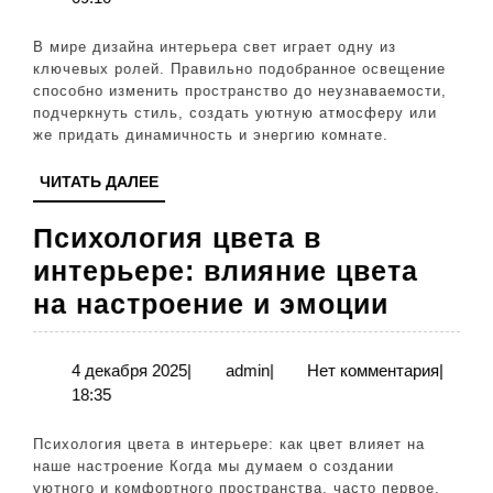
интер
2026
2025:
В мире дизайна интерьера свет играет одну из
новые
ключевых ролей. Правильно подобранное освещение
способно изменить пространство до неузнаваемости,
идеи
подчеркнуть стиль, создать уютную атмосферу или
и
же придать динамичность и энергию комнате.
совре
ЧИТАТЬ
ЧИТАТЬ ДАЛЕЕ
решен
ДАЛЕЕ
Психология цвета в
интерьере: влияние цвета
Психол
на настроение и эмоции
цвета
в
4
admin
4 декабря 2025
|
admin
|
Нет комментария
|
декабря
18:35
интерь
2025
влияни
Психология цвета в интерьере: как цвет влияет на
цвета
наше настроение Когда мы думаем о создании
уютного и комфортного пространства, часто первое,