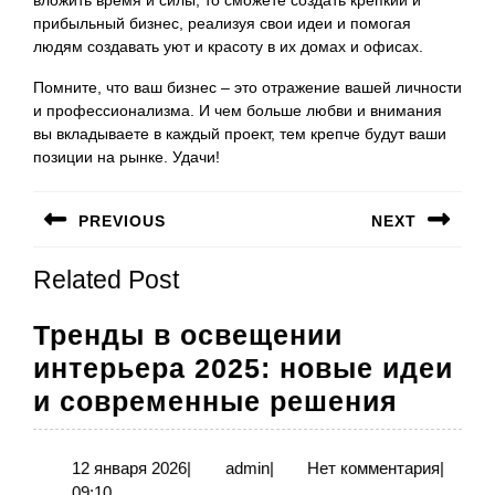
прибыльный бизнес, реализуя свои идеи и помогая
людям создавать уют и красоту в их домах и офисах.
Помните, что ваш бизнес – это отражение вашей личности
и профессионализма. И чем больше любви и внимания
вы вкладываете в каждый проект, тем крепче будут ваши
позиции на рынке. Удачи!
Навигация
PREVIOUS
NEXT
по
Предыдущая
Следующая
записям
Related Post
запись:
запись:
Тренды в освещении
интерьера 2025: новые идеи
Тренд
и современные решения
в
освещ
12
admin
12 января 2026
|
admin
|
Нет комментария
|
января
09:10