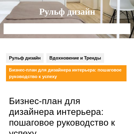
Перейти
Рульф дизайн
к
содержимому
Кнопка
Открыть
Рульф дизайн
Вдохновение и Тренды
Бизнес-план для дизайнера интерьера: пошаговое
руководство к успеху
Бизнес-план для
дизайнера интерьера:
пошаговое руководство к
успеху