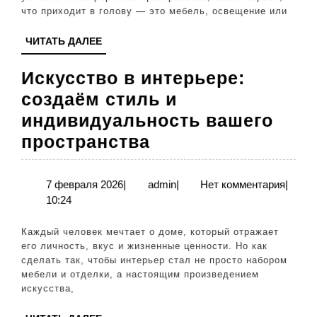
на
что приходит в голову — это мебель, освещение или
настро
ЧИТАТЬ
ЧИТАТЬ ДАЛЕЕ
и
ДАЛЕЕ
эмоци
Искусство в интерьере:
создаём стиль и
индивидуальность вашего
Искусство
пространства
в
интерьере:
7
admin
7 февраля 2026
|
admin
|
Нет комментария
|
февраля
10:24
создаём
2026
стиль
Каждый человек мечтает о доме, который отражает
и
его личность, вкус и жизненные ценности. Но как
сделать так, чтобы интерьер стал не просто набором
индивидуальнос
мебели и отделки, а настоящим произведением
вашего
искусства,
пространства