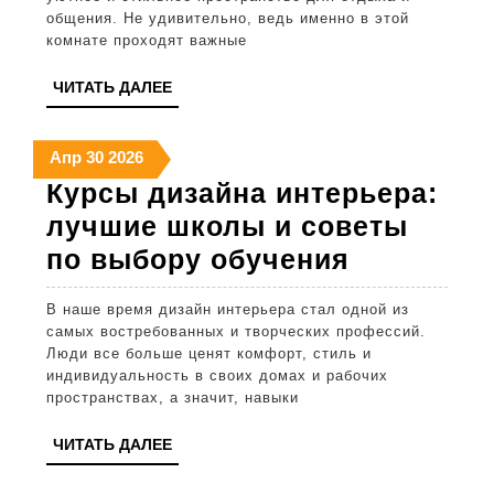
общения. Не удивительно, ведь именно в этой
выб
комнате проходят важные
обое
ЧИТАТЬ
ЧИТАТЬ ДАЛЕЕ
кра
ДАЛЕЕ
и
30
30
30
Апр
30
2026
дек
апреля
апреля
апреля
Курсы дизайна интерьера:
шту
2026
2026
2026
лучшие школы и советы
Курсы
по выбору обучения
дизайна
В наше время дизайн интерьера стал одной из
интерьер
самых востребованных и творческих профессий.
лучшие
Люди все больше ценят комфорт, стиль и
индивидуальность в своих домах и рабочих
школы
пространствах, а значит, навыки
и
ЧИТАТЬ
ЧИТАТЬ ДАЛЕЕ
советы
ДАЛЕЕ
по