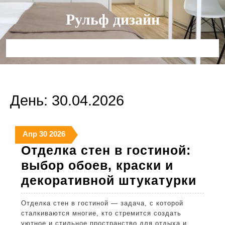
Перейти
Рульф дизайн
к
содержимому
Кнопка
Открыть
День:
30.04.2026
30
30
30
Апр
30
2026
апреля
апреля
апреля
Отделка стен в гостиной:
2026
2026
2026
выбор обоев, краски и
Отд
декоративной штукатурки
сте
Отделка стен в гостиной — задача, с которой
в
сталкиваются многие, кто стремится создать
гост
уютное и стильное пространство для отдыха и