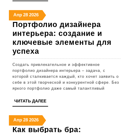
ДАЛЕЕ
модные
28
28
28
Апр
28
2026
решения
апреля
апреля
апреля
Портфолио дизайнера
в
2026
2026
2026
интерьера: создание и
декоре
ключевые элементы для
Портфолио
успеха
дизайнера
Создать привлекательное и эффективное
интерьера:
портфолио дизайнера интерьера – задача, с
создание
которой сталкивается каждый, кто хочет заявить о
себе в этой творческой и конкурентной сфере. Без
и
яркого портфолио даже самый талантливый
ключевые
ЧИТАТЬ
ЧИТАТЬ ДАЛЕЕ
элементы
ДАЛЕЕ
для
28
28
28
Апр
28
2026
успеха
апреля
апреля
апреля
Как выбрать бра:
2026
2026
2026