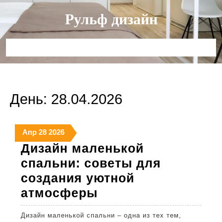
Перейти
Рульф дизайн
к
содержимому
Кнопка
Открыть
День:
28.04.2026
28
28
28
Апр
28
2026
апреля
апреля
апреля
Дизайн маленькой
2026
2026
2026
спальни: советы для
создания уютной
Дизайн
атмосферы
маленькой
Дизайн маленькой спальни – одна из тех тем,
спальни: