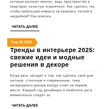
которые волнуют многих, ведь пространство в
советы
квартирах зачастую ограничено. Как сделать так,
чтобы небольшая комната не казалась тесной и
для
неудобной? Как вписать
создания
ЧИТАТЬ
ЧИТАТЬ ДАЛЕЕ
уютной
ДАЛЕЕ
атмосферы
28
28
28
Апр
28
2026
апреля
апреля
апреля
Тренды в интерьере 2025:
2026
2026
2026
свежие идеи и модные
Тренды
решения в декоре
в
Когда речь заходит о том, как сделать свой дом
интерьере
уютным, стильным и современным, тема
2025:
интерьерного декора всегда стоит на первом
месте. Каждый год дизайнеры и любители уюта
свежие
внимательно следят за
идеи
ЧИТАТЬ
ЧИТАТЬ ДАЛЕЕ
и