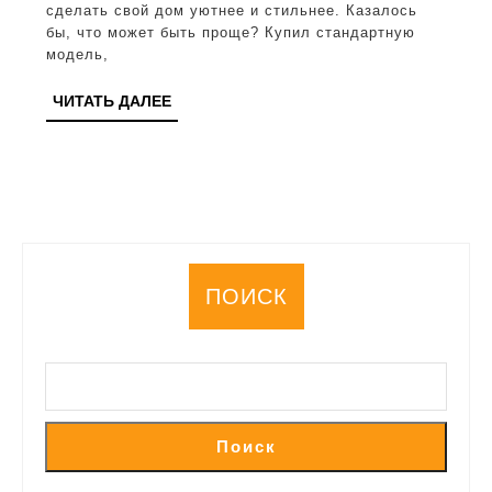
шторы:
сделать свой дом уютнее и стильнее. Казалось
бы, что может быть проще? Купил стандартную
лучшие
модель,
советы
ЧИТАТЬ
ЧИТАТЬ ДАЛЕЕ
и
ДАЛЕЕ
практические
рекомендации
ПОИСК
Поиск