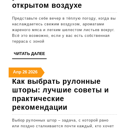
Дизайн
открытом воздухе
террасы
Представьте себе вечер в тёплую погоду, когда вы
с
наслаждаетесь свежим воздухом, ароматами
барбекю:
жареного мяса и легким шелестом листьев вокруг.
Всё это возможно, если у вас есть собственная
идеи
терраса с зоной
для
ЧИТАТЬ
ЧИТАТЬ ДАЛЕЕ
уютного
ДАЛЕЕ
места
26
26
26
Апр
26
2026
на
апреля
апреля
апреля
Как выбрать рулонные
открытом
2026
2026
2026
шторы: лучшие советы и
воздухе
практические
Как
рекомендации
выбрать
Выбор рулонных штор – задача, с которой рано
рулонные
или поздно сталкивается почти каждый, кто хочет