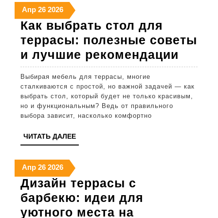
26
26
26
Апр
26
2026
для
апреля
апреля
апреля
Как выбрать стол для
вашего
2026
2026
2026
террасы: полезные советы
дома
Как
и лучшие рекомендации
выбра
Выбирая мебель для террасы, многие
стол
сталкиваются с простой, но важной задачей — как
для
выбрать стол, который будет не только красивым,
но и функциональным? Ведь от правильного
терра
выбора зависит, насколько комфортно
полез
ЧИТАТЬ
ЧИТАТЬ ДАЛЕЕ
совет
ДАЛЕЕ
и
26
26
26
Апр
26
2026
лучш
апреля
апреля
апреля
Дизайн террасы с
реком
2026
2026
2026
барбекю: идеи для
уютного места на