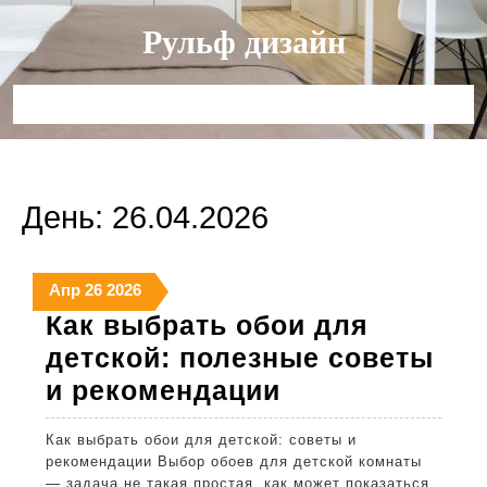
Перейти
Рульф дизайн
к
содержимому
Кнопка
Открыть
День:
26.04.2026
26
26
26
Апр
26
2026
апреля
апреля
апреля
Как выбрать обои для
2026
2026
2026
детской: полезные советы
Как
и рекомендации
выбрать
Как выбрать обои для детской: советы и
обои
рекомендации Выбор обоев для детской комнаты
для
— задача не такая простая, как может показаться