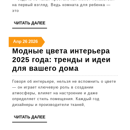
на первый взгляд. Ведь комната для ребенка —
детской:
это
полезные
ЧИТАТЬ
ЧИТАТЬ ДАЛЕЕ
советы
ДАЛЕЕ
и
26
26
26
Апр
26
2026
рекомендаци
апреля
апреля
апреля
Модные цвета интерьера
2026
2026
2026
2025 года: тренды и идеи
Модные
для вашего дома
цвета
Говоря об интерьере, нельзя не вспомнить о цвете
интерьера
— он играет ключевую роль в создании
2025
атмосферы, влияет на настроение и даже
определяет стиль помещения. Каждый год
года:
дизайнеры и производители тканей,
тренды
ЧИТАТЬ
ЧИТАТЬ ДАЛЕЕ
и
ДАЛЕЕ
идеи