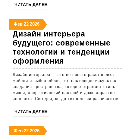
ЧИТАТЬ
ЧИТАТЬ ДАЛЕЕ
подвесного
ДАЛЕЕ
или
22
22
22
Фев
22
2026
покраски
февраля
февраля
февраля
Дизайн интерьера
2026
2026
2026
будущего: современные
технологии и тенденции
Дизайн
оформления
интерьера
Дизайн интерьера — это не просто расстановка
будущего:
мебели и выбор обоев, это настоящее искусство
современные
создания пространства, которое отражает стиль
жизни, энергетический настрой и даже характер
технологии
человека. Сегодня, когда технологии развиваются
и
ЧИТАТЬ
ЧИТАТЬ ДАЛЕЕ
тенденции
ДАЛЕЕ
оформления
22
22
22
Фев
22
2026