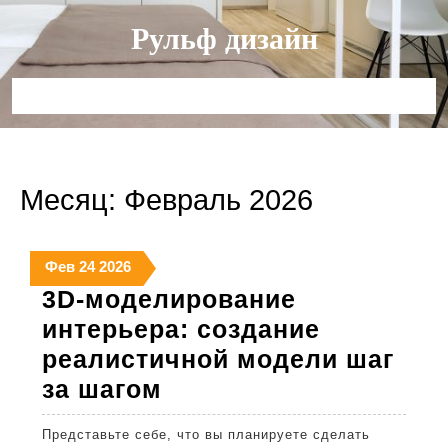
Перейти
Рульф дизайн
к
содержимому
Кнопка
Открыть
Месяц:
Февраль 2026
24
24
24
Фев
24
2026
февраля
февраля
февраля
3D-моделирование
2026
2026
2026
интерьера: создание
реалистичной модели шаг
3D-
за шагом
моделирование
Представьте себе, что вы планируете сделать
интерьера: