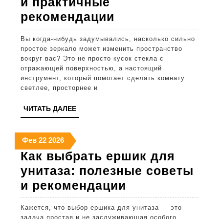
и практичные
Как
рекомендации
выбрать
Вы когда-нибудь задумывались, насколько сильно
зеркала
простое зеркало может изменить пространство
для
вокруг вас? Это не просто кусок стекла с
отражающей поверхностью, а настоящий
интерьера:
инструмент, который помогает сделать комнату
лучшие
светлее, просторнее и
советы
ЧИТАТЬ
ЧИТАТЬ ДАЛЕЕ
и
ДАЛЕЕ
практичные
22
22
22
Фев
22
2026
рекомендации
февраля
февраля
февраля
Как выбрать ершик для
2026
2026
2026
унитаза: полезные советы
Как
и рекомендации
выбрать
Кажется, что выбор ершика для унитаза — это
ершик
задача простая и не заслуживающая особого