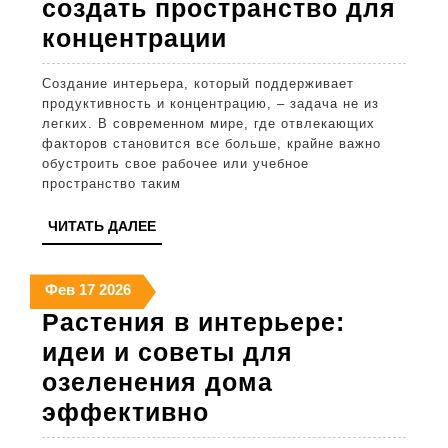
создать пространство для
Интерьер
концентрации
для
Создание интерьера, который поддерживает
продуктивности
продуктивность и концентрацию, – задача не из
как
легких. В современном мире, где отвлекающих
факторов становится все больше, крайне важно
создать
обустроить свое рабочее или учебное
пространство
пространство таким
для
ЧИТАТЬ
ЧИТАТЬ ДАЛЕЕ
концентрации
ДАЛЕЕ
17
17
17
Фев
17
2026
февраля
февраля
февраля
Растения в интерьере:
2026
2026
2026
идеи и советы для
озеленения дома
Растения
эффективно
в