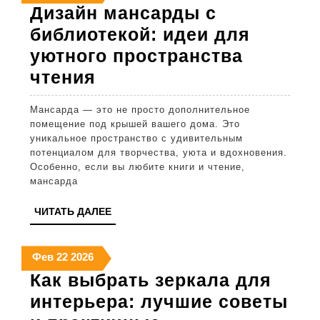
февраля
февраля
февраля
Дизайн мансарды с
2026
2026
2026
библиотекой: идеи для
уютного пространства
Дизайн
чтения
мансарды
Мансарда — это не просто дополнительное
с
помещение под крышей вашего дома. Это
библиотекой:
уникальное пространство с удивительным
потенциалом для творчества, уюта и вдохновения.
идеи
Особенно, если вы любите книги и чтение,
для
мансарда
уютного
ЧИТАТЬ
ЧИТАТЬ ДАЛЕЕ
пространства
ДАЛЕЕ
чтения
22
22
22
Фев
22
2026
февраля
февраля
февраля
Как выбрать зеркала для
2026
2026
2026
интерьера: лучшие советы