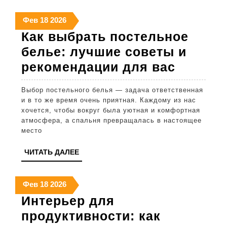
и
18
18
18
Фев
18
2026
реком
февраля
февраля
февраля
Как выбрать постельное
2026
2026
2026
белье: лучшие советы и
Как
рекомендации для вас
выбрат
Выбор постельного белья — задача ответственная
постел
и в то же время очень приятная. Каждому из нас
белье:
хочется, чтобы вокруг была уютная и комфортная
атмосфера, а спальня превращалась в настоящее
лучшие
место
советы
ЧИТАТЬ
ЧИТАТЬ ДАЛЕЕ
и
ДАЛЕЕ
рекоме
18
18
18
Фев
18
2026
для
февраля
февраля
февраля
Интерьер для
вас
2026
2026
2026
продуктивности: как