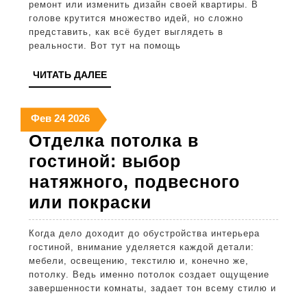
ремонт или изменить дизайн своей квартиры. В
создание
голове крутится множество идей, но сложно
представить, как всё будет выглядеть в
реалистичной
реальности. Вот тут на помощь
модели
ЧИТАТЬ
ЧИТАТЬ ДАЛЕЕ
шаг
ДАЛЕЕ
за
24
24
24
Фев
24
2026
шагом
февраля
февраля
февраля
Отделка потолка в
2026
2026
2026
гостиной: выбор
натяжного, подвесного
Отделка
или покраски
потолка
Когда дело доходит до обустройства интерьера
в
гостиной, внимание уделяется каждой детали:
гостиной:
мебели, освещению, текстилю и, конечно же,
потолку. Ведь именно потолок создает ощущение
выбор
завершенности комнаты, задает тон всему стилю и
натяжного,