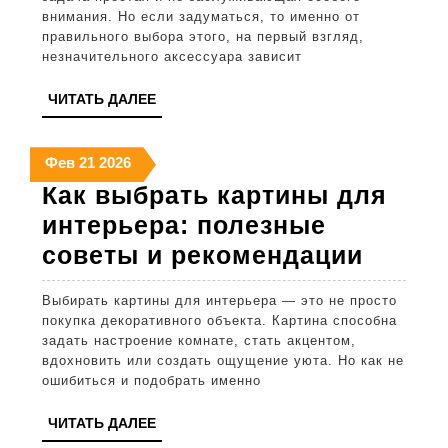
для
внимания. Но если задуматься, то именно от
правильного выбора этого, на первый взгляд,
унитаза:
незначительного аксессуара зависит
полезные
ЧИТАТЬ
ЧИТАТЬ ДАЛЕЕ
советы
ДАЛЕЕ
и
21
21
21
Фев
21
2026
рекомендаци
февраля
февраля
февраля
Как выбрать картины для
2026
2026
2026
интерьера: полезные
Как
советы и рекомендации
выбра
Выбирать картины для интерьера — это не просто
карти
покупка декоративного объекта. Картина способна
для
задать настроение комнате, стать акцентом,
вдохновить или создать ощущение уюта. Но как не
интер
ошибиться и подобрать именно
полез
ЧИТАТЬ
ЧИТАТЬ ДАЛЕЕ
совет
ДАЛЕЕ