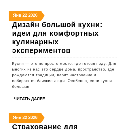
ДАЛЕЕ
и
22
22
22
Янв
22
2026
луч
января
января
января
Дизайн большой кухни:
реш
2026
2026
2026
идеи для комфортных
кулинарных
Дизайн
экспериментов
большой
Кухня — это не просто место, где готовят еду. Для
кухни:
многих из нас это сердце дома, пространство, где
идеи
рождаются традиции, царит настроение и
собираются близкие люди. Особенно, если кухня
для
большая,
комфортных
ЧИТАТЬ
ЧИТАТЬ ДАЛЕЕ
кулинарных
ДАЛЕЕ
экспериментов
22
22
22
Янв
22
2026
января
января
января
Страхование для