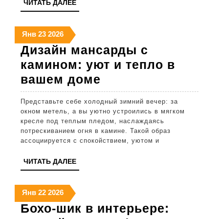
ЧИТАТЬ
ЧИТАТЬ ДАЛЕЕ
рекомендации
ДАЛЕЕ
23
23
23
Янв
23
2026
января
января
января
Дизайн мансарды с
2026
2026
2026
камином: уют и тепло в
Дизайн
вашем доме
мансарды
Представьте себе холодный зимний вечер: за
с
окном метель, а вы уютно устроились в мягком
камином:
кресле под теплым пледом, наслаждаясь
потрескиванием огня в камине. Такой образ
уют
ассоциируется с спокойствием, уютом и
и
ЧИТАТЬ
ЧИТАТЬ ДАЛЕЕ
тепло
ДАЛЕЕ
в
22
22
22
Янв
22
2026
вашем
января
января
января
Бохо-шик в интерьере:
доме
2026
2026
2026