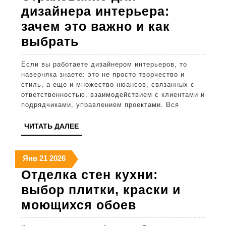
2026
2026
2026
дизайнера интерьера:
зачем это важно и как
Страхование
выбрать
для
Если вы работаете дизайнером интерьеров, то
дизайнера
наверняка знаете: это не просто творчество и
интерьера:
стиль, а еще и множество нюансов, связанных с
ответственностью, взаимодействием с клиентами и
зачем
подрядчиками, управлением проектами. Вся
это
ЧИТАТЬ
ЧИТАТЬ ДАЛЕЕ
важно
ДАЛЕЕ
и
21
21
21
Янв
21
2026
как
января
января
января
Отделка стен кухни:
выбрать
2026
2026
2026
выбор плитки, краски и
Отделка
моющихся обоев
стен