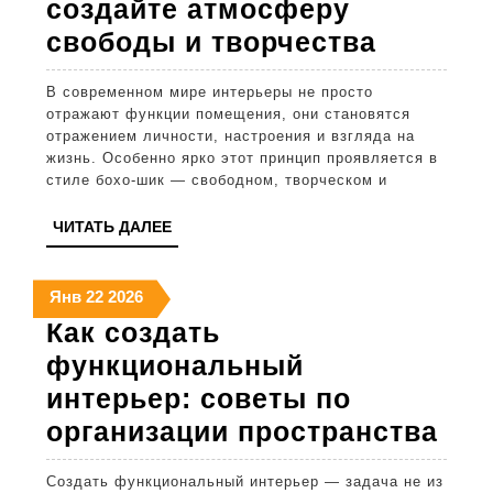
создайте атмосферу
Бохо-
свободы и творчества
шик
В современном мире интерьеры не просто
в
отражают функции помещения, они становятся
интерье
отражением личности, настроения и взгляда на
жизнь. Особенно ярко этот принцип проявляется в
создайт
стиле бохо-шик — свободном, творческом и
атмосф
ЧИТАТЬ
ЧИТАТЬ ДАЛЕЕ
свобод
ДАЛЕЕ
и
22
22
22
Янв
22
2026
творчес
января
января
января
Как создать
2026
2026
2026
функциональный
интерьер: советы по
Как
организации пространства
соз
Создать функциональный интерьер — задача не из