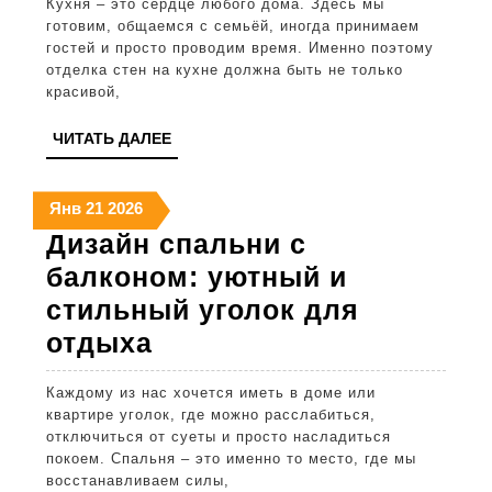
Кухня – это сердце любого дома. Здесь мы
кухни:
готовим, общаемся с семьёй, иногда принимаем
выбор
гостей и просто проводим время. Именно поэтому
отделка стен на кухне должна быть не только
плитки,
красивой,
краски
ЧИТАТЬ
ЧИТАТЬ ДАЛЕЕ
и
ДАЛЕЕ
моющихся
21
21
21
Янв
21
2026
обоев
января
января
января
Дизайн спальни с
2026
2026
2026
балконом: уютный и
стильный уголок для
Дизайн
отдыха
спальни
Каждому из нас хочется иметь в доме или
с
квартире уголок, где можно расслабиться,
балконом:
отключиться от суеты и просто насладиться
покоем. Спальня – это именно то место, где мы
уютный
восстанавливаем силы,