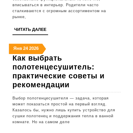
вписываться в интерьер. Родители часто
детской:
сталкиваются с огромным ассортиментом на
полезные
рынке,
советы
ЧИТАТЬ
ЧИТАТЬ ДАЛЕЕ
и
ДАЛЕЕ
рекомендаци
24
24
24
Янв
24
2026
января
января
января
Как выбрать
2026
2026
2026
полотенцесушитель:
практические советы и
Как
рекомендации
выбрать
Выбор полотенцесушителя — задача, которая
полотенцесушит
может показаться простой на первый взгляд.
практические
Казалось бы, нужно лишь купить устройство для
сушки полотенец и поддержания тепла в ванной
советы
комнате. Но на самом деле
и