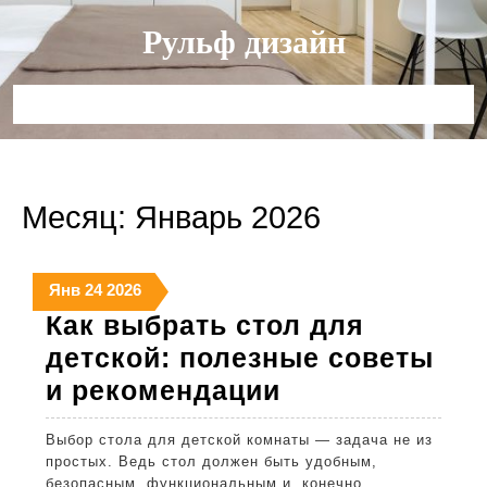
Перейти
Рульф дизайн
к
содержимому
Кнопка
Открыть
Месяц:
Январь 2026
24
24
24
Янв
24
2026
января
января
января
Как выбрать стол для
2026
2026
2026
детской: полезные советы
Как
и рекомендации
выбрать
Выбор стола для детской комнаты — задача не из
стол
простых. Ведь стол должен быть удобным,
для
безопасным, функциональным и, конечно,