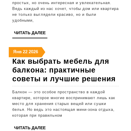
фун
простых, но очень интересная и увлекательная.
инт
Ведь каждый из нас хочет, чтобы дом или квартира
не только выглядели красиво, но и были
сов
удобными,
по
ЧИТАТЬ
ЧИТАТЬ ДАЛЕЕ
орг
ДАЛЕЕ
про
22
22
22
Янв
22
2026
января
января
января
Как выбрать мебель для
2026
2026
2026
балкона: практичные
Как
советы и лучшие решения
выб
Балкон — это особое пространство в каждой
меб
квартире, которое многие воспринимают лишь как
для
место для хранения старых вещей или сушки
белья. Но ведь это настоящая мини-зона отдыха,
бал
которая при правильном
пра
ЧИТАТЬ
ЧИТАТЬ ДАЛЕЕ
сов